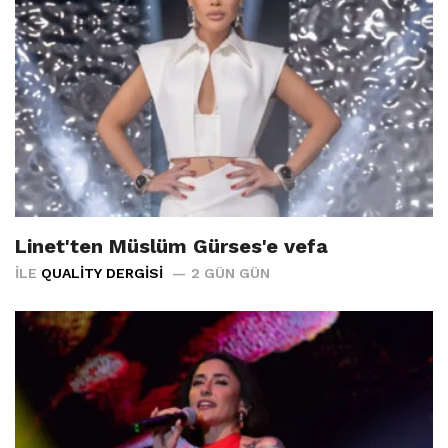
Linet'ten Müslüm Gürses'e vefa
İLE
QUALITY DERGISI
2 GÜN GÜN