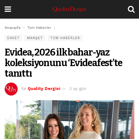
Anasayfa
Tüm Haberler
Evidea, 2026 ilkbahar-yaz koleksiyonunu ‘Evidea
DAVET
MANŞET
TÜM HABERLER
Evidea, 2026 ilkbahar-yaz
koleksiyonunu ‘Evideafest’te
tanıttı
İle
Quality Dergisi
3 ay gün