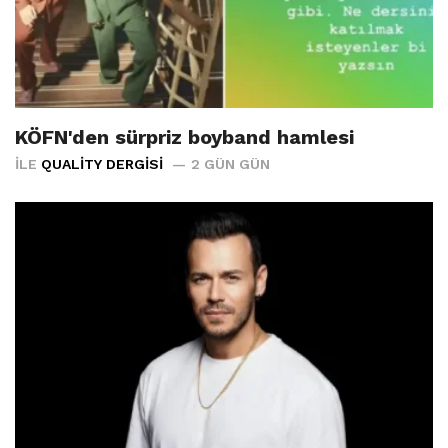
KÖFN'den sürpriz boyband hamlesi
İLE
QUALITY DERGISI
2 GÜN GÜN