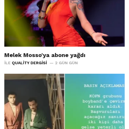
Melek Mosso'ya abone yağdı
İLE
QUALITY DERGISI
2 GÜN GÜN