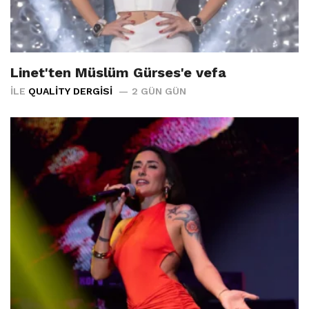
Linet'ten Müslüm Gürses'e vefa
İLE
QUALITY DERGISI
2 GÜN GÜN