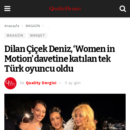
Anasayfa
MAGAZİN
Dilan Çiçek Deniz, ‘Women in Motion’ davetine katı
MAGAZİN
MANŞET
Dilan Çiçek Deniz, ‘Women in
Motion’ davetine katılan tek
Türk oyuncu oldu
İle
Quality Dergisi
3 ay gün