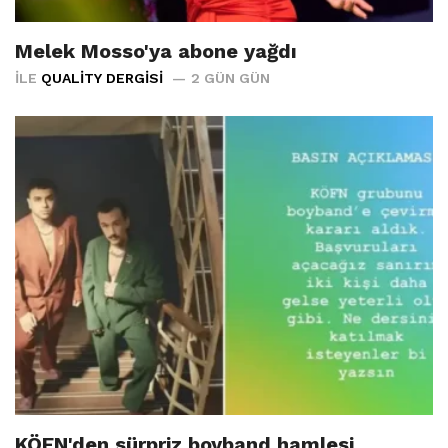
Melek Mosso'ya abone yağdı
İLE
QUALITY DERGISI
2 GÜN GÜN
KÖFN'den sürpriz boyband hamlesi