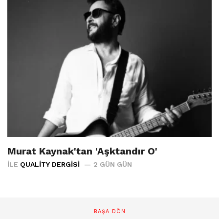
Murat Kaynak'tan 'Aşktandır O'
İLE
QUALITY DERGISI
2 GÜN GÜN
BAŞA DÖN