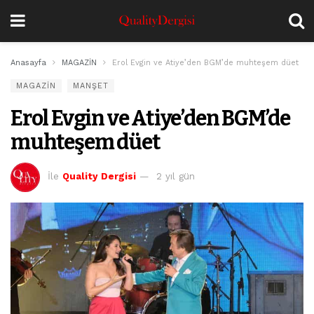
Anasayfa
MAGAZİN
Erol Evgin ve Atiye’den BGM’de muhteşem düet
MAGAZİN
MANŞET
Erol Evgin ve Atiye’den BGM’de
muhteşem düet
İle
Quality Dergisi
2 yıl gün