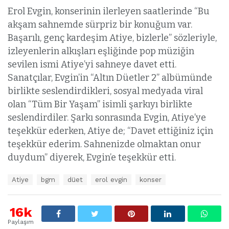
Erol Evgin, konserinin ilerleyen saatlerinde “Bu
akşam sahnemde sürpriz bir konuğum var.
Başarılı, genç kardeşim Atiye, bizlerle” sözleriyle,
izleyenlerin alkışları eşliğinde pop müziğin
sevilen ismi Atiye’yi sahneye davet etti.
Sanatçılar, Evgin’in “Altın Düetler 2” albümünde
birlikte seslendirdikleri, sosyal medyada viral
olan “Tüm Bir Yaşam” isimli şarkıyı birlikte
seslendirdiler. Şarkı sonrasında Evgin, Atiye’ye
teşekkür ederken, Atiye de; “Davet ettiğiniz için
teşekkür ederim. Sahnenizde olmaktan onur
duydum” diyerek, Evgin’e teşekkür etti.
E
Atiye
bgm
düet
erol evgin
konser
t
i
k
16k
e
Paylaşım
t