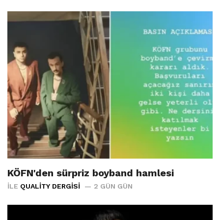
KÖFN'den sürpriz boyband hamlesi
İLE
QUALITY DERGISI
2 GÜN GÜN