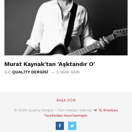
Murat Kaynak'tan 'Aşktandır O'
İLE
QUALITY DERGISI
2 GÜN GÜN
BAŞA DÖN
© 2026 Quality Dergisi - Tüm Hakları Saklıdır ❤️
🚀 Weebpx
Tarafından Hazırlanmıştır.