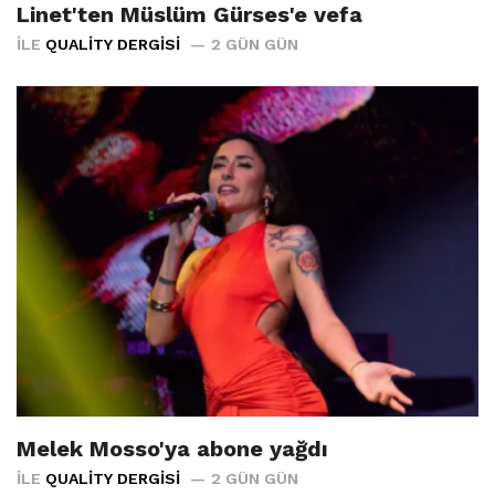
Linet'ten Müslüm Gürses'e vefa
İLE
QUALITY DERGISI
2 GÜN GÜN
Melek Mosso'ya abone yağdı
İLE
QUALITY DERGISI
2 GÜN GÜN