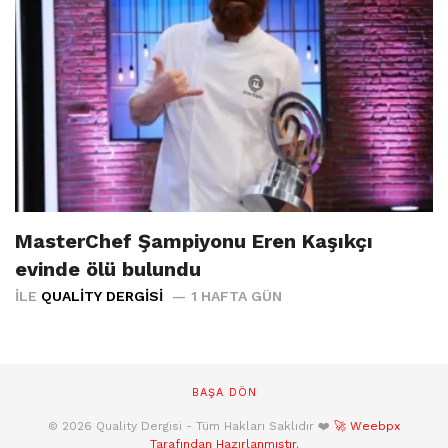
MasterChef Şampiyonu Eren Kaşıkçı
evinde ölü bulundu
İLE
QUALITY DERGISI
1 HAFTA GÜN
BAŞA DÖN
© 2026 Quality Dergisi - Tüm Hakları Saklıdır ❤️
🚀 Weebpx
Tarafından Hazırlanmıştır.