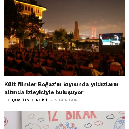
Kült filmler Boğaz'ın kıyısında yıldızların
altında izleyiciyle buluşuyor
İLE
QUALITY DERGISI
2 GÜN GÜN