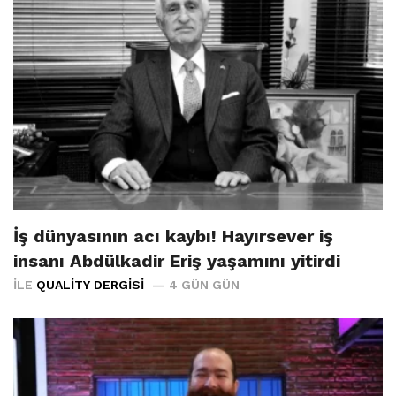
İş dünyasının acı kaybı! Hayırsever iş
insanı Abdülkadir Eriş yaşamını yitirdi
İLE
QUALITY DERGISI
4 GÜN GÜN