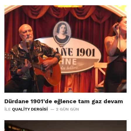
Dürdane 1901’de eğlence tam gaz devam
İLE
QUALITY DERGISI
2 GÜN GÜN