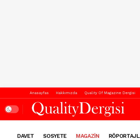
Anasayfas
Hakkımızda
Quality Of Magazine Dergisi
Dark mode
DAVET
SOSYETE
MAGAZİN
RÖPORTAJL