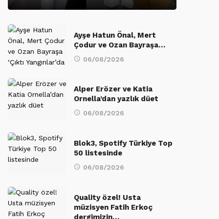
Ayşe Hatun Önal, Mert
Çodur ve Ozan Bayraşa…
06/08/2026
Alper Erözer ve Katia
Ornella’dan yazlık düet
06/08/2026
Blok3, Spotify Türkiye Top
50 listesinde
06/08/2026
Quality özel! Usta
müzisyen Fatih Erkoç
dergimizin…