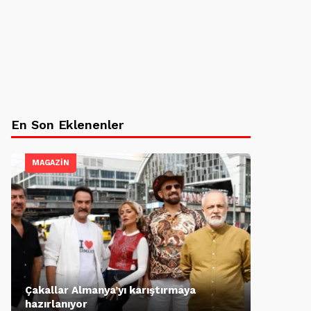
En Son Eklenenler
MAGAZİN
Çakallar Almanya’yı karıştırmaya
hazırlanıyor