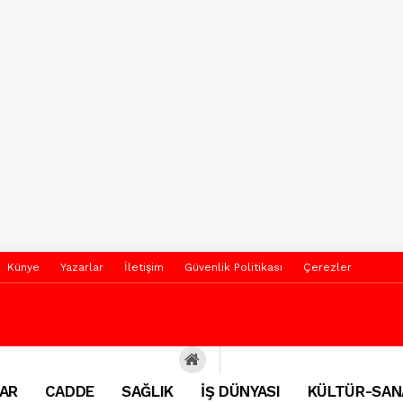
Künye
Yazarlar
İletişim
Güvenlik Politikası
Çerezler
AR
CADDE
SAĞLIK
İŞ DÜNYASI
KÜLTÜR-SAN