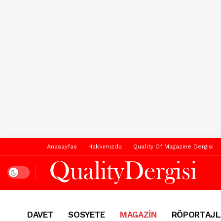
Anasayfas
Hakkımızda
Quality Of Magazine Dergisi
Dark mode
DAVET
SOSYETE
MAGAZİN
RÖPORTAJL