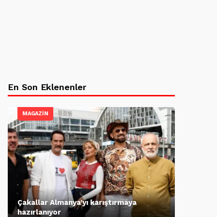
En Son Eklenenler
MAGAZİN
Çakallar Almanya’yı karıştırmaya
hazırlanıyor