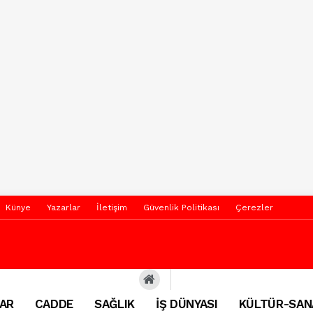
Künye
Yazarlar
İletişim
Güvenlik Politikası
Çerezler
AR
CADDE
SAĞLIK
İŞ DÜNYASI
KÜLTÜR-SAN