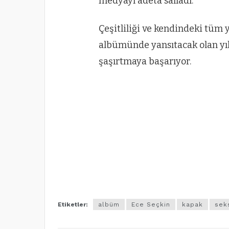
medyayı adeta salladı.
Çeşitliliği ve kendindeki tüm 
albümünde yansıtacak olan yıld
şaşırtmaya başarıyor.
Etiketler:
albüm
Ece Seçkin
kapak
sek