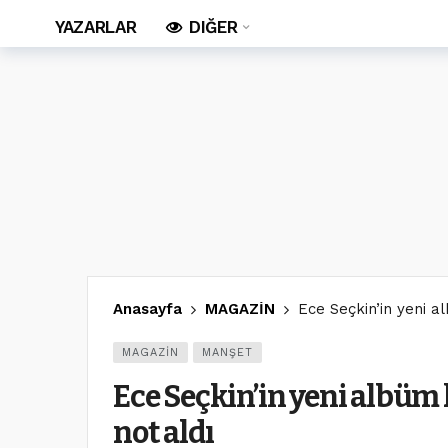
YAZARLAR
DIĞER
Anasayfa
MAGAZİN
Ece Seçkin’in yeni 
MAGAZİN
MANŞET
Ece Seçkin’in yeni albüm
not aldı