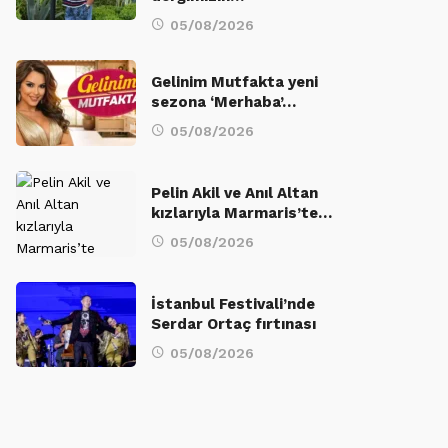
05/08/2026
Gelinim Mutfakta yeni
sezona ‘Merhaba’…
05/08/2026
Pelin Akil ve Anıl Altan
kızlarıyla Marmaris’te…
05/08/2026
İstanbul Festivali’nde
Serdar Ortaç fırtınası
05/08/2026