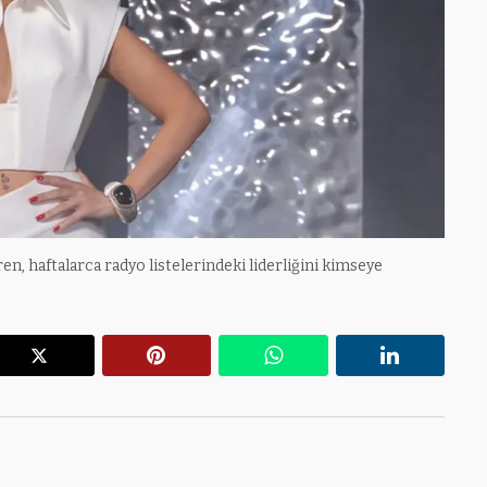
iren, haftalarca radyo listelerindeki liderliğini kimseye
r
X
Pinterest
WhatsApp
Linkedin