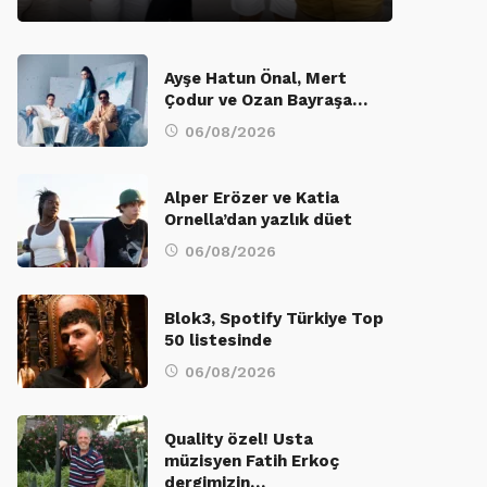
Ayşe Hatun Önal, Mert
Çodur ve Ozan Bayraşa…
06/08/2026
Alper Erözer ve Katia
Ornella’dan yazlık düet
06/08/2026
Blok3, Spotify Türkiye Top
50 listesinde
06/08/2026
Quality özel! Usta
müzisyen Fatih Erkoç
dergimizin…