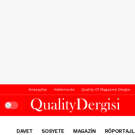
Anasayfas
Hakkımızda
Quality Of Magazine Dergisi
Dark mode
DAVET
SOSYETE
MAGAZİN
RÖPORTAJL