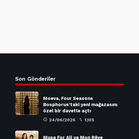
Son Gönderiler
Moeva, Four Seasons
Bosphorus’taki yeni mağazasını
özel bir davetle açtı
24/06/2026
1,105
Muse For All ve Mon Rêve