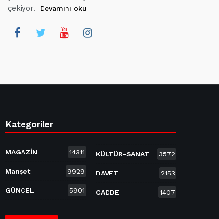
çekiyor.
Devamını oku
Kategoriler
MAGAZİN
14311
KÜLTÜR-SANAT
3572
Manşet
9929
DAVET
2153
GÜNCEL
5901
CADDE
1407