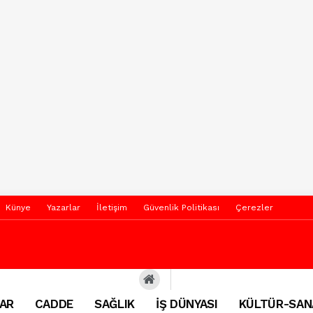
Künye
Yazarlar
İletişim
Güvenlik Politikası
Çerezler
AR
CADDE
SAĞLIK
İŞ DÜNYASI
KÜLTÜR-SAN