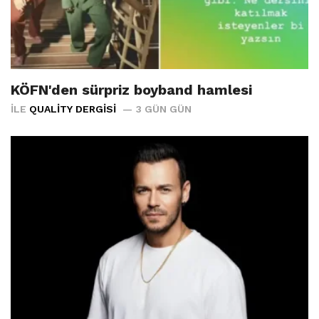
KÖFN'den sürpriz boyband hamlesi
İLE
QUALITY DERGISI
3 GÜN GÜN