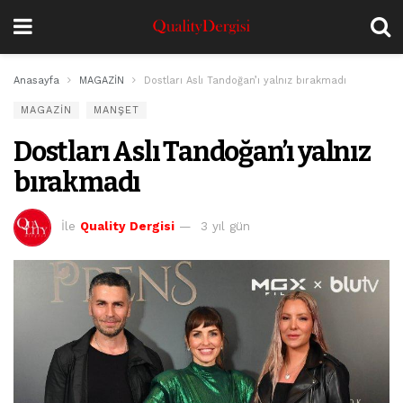
Anasayfa
MAGAZİN
Dostları Aslı Tandoğan’ı yalnız bırakmadı
MAGAZİN
MANŞET
Dostları Aslı Tandoğan’ı yalnız
bırakmadı
İle
Quality Dergisi
3 yıl gün