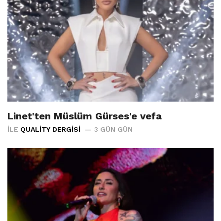
Linet'ten Müslüm Gürses'e vefa
İLE
QUALITY DERGISI
3 GÜN GÜN