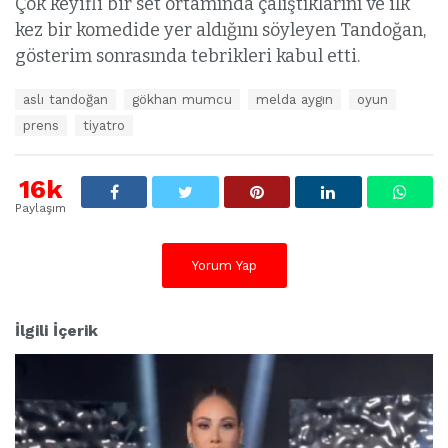
Çok keyifli bir set ortamında çalıştıklarını ve ilk
kez bir komedide yer aldığını söyleyen Tandoğan,
gösterim sonrasında tebrikleri kabul etti.
E
aslı tandoğan
gökhan mumcu
melda aygın
oyun
t
prens
tiyatro
i
k
e
16k
t
l
Paylaşım
e
r
:
Yorum Yap
İlgili İçerik