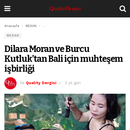
Anasayfa
MEKAN
Dilara Moran ve Burcu Kutluk’tan Bali için muhteşem i
MEKAN
Dilara Moran ve Burcu
Kutluk’tan Bali için muhteşem
işbirliği
İle
Quality Dergisi
3 yıl gün