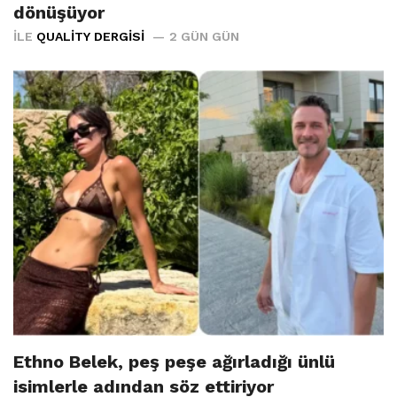
dönüşüyor
İLE
QUALITY DERGISI
2 GÜN GÜN
Ethno Belek, peş peşe ağırladığı ünlü
isimlerle adından söz ettiriyor