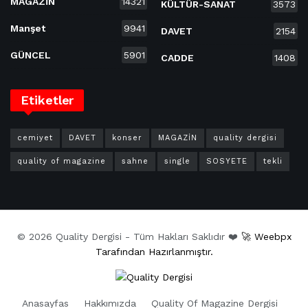
MAGAZİN
14321
KÜLTÜR-SANAT
3573
Manşet
9941
DAVET
2154
GÜNCEL
5901
CADDE
1408
Etiketler
cemiyet
DAVET
konser
MAGAZİN
quality dergisi
quality of magazine
sahne
single
SOSYETE
tekli
© 2026 Quality Dergisi - Tüm Hakları Saklıdır ❤️
🚀 Weebpx
Tarafından Hazırlanmıştır.
Anasayfas
Hakkımızda
Quality Of Magazine Dergisi