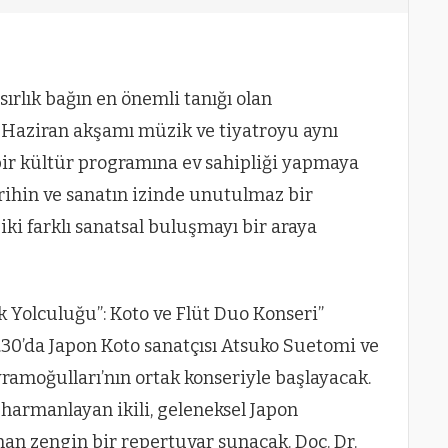
ırlık bağın en önemli tanığı olan
6 Haziran akşamı müzik ve tiyatroyu aynı
ir kültür programına ev sahipliği yapmaya
tarihin ve sanatın izinde unutulmaz bir
iki farklı sanatsal buluşmayı bir araya
 Yolculuğu”: Koto ve Flüt Duo Konseri”
18.30’da Japon Koto sanatçısı Atsuko Suetomi ve
ayramoğulları’nın ortak konseriyle başlayacak.
i harmanlayan ikili, geleneksel Japon
an zengin bir repertuvar sunacak. Doç. Dr.