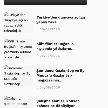
Türkiye’den dünyaya açılan
yapay zekâ…
05/08/2026
Kült filmler Boğaz’ın
kıyısında yıldızların…
05/08/2026
Şamdancı Gaziantep ve By
Mustafa Gaziantep
mağazasının…
04/08/2026
Çalışma alanları konser
sahnesine dönüşüyor