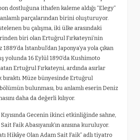
on dostluğuna ithafen kaleme aldığı “Elegy”
n anlamlı parçalarından birini oluşturuyor.
estelenen bu çalışma, iki ülke arasındaki
inden biri olan Ertuğrul Fırkateyni’nin
z 1889’da İstanbul’dan Japonya’ya yola çıkan
üş yolunda 16 Eylül 1890’da Kushimoto
atan Ertuğrul Fırkateyni, ardında asırlar
k bıraktı. Müze bünyesinde Ertuğrul
ir bölümün bulunması, bu anlamlı eserin Deniz
asını daha da değerli kılıyor.
 Kıyısında Gecenin ikinci etkinliğinde sahne,
Sait Faik Abasıyanık’ın anısına kuruluyor.
tı Hikâye Olan Adam Sait Faik” adlı tiyatro