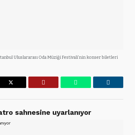
tanbul Uluslararası Oda Müziği Festivali’nin konser biletleri
r
X
Pinterest
WhatsApp
Linkedin
yatro sahnesine uyarlanıyor