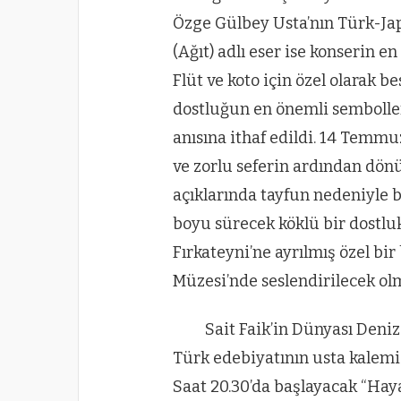
Özge Gülbey Usta’nın Türk-Jap
(Ağıt) adlı eser ise konserin e
Flüt ve koto için özel olarak b
dostluğun en önemli semboller
anısına ithaf edildi. 14 Temmu
ve zorlu seferin ardından dön
açıklarında tayfun nedeniyle b
boyu sürecek köklü bir dostlu
Fırkateyni’ne ayrılmış özel b
Müzesi’nde seslendirilecek olm
Sait Faik’in Dünyası Deniz
Türk edebiyatının usta kalemi 
Saat 20.30’da başlayacak “Haya