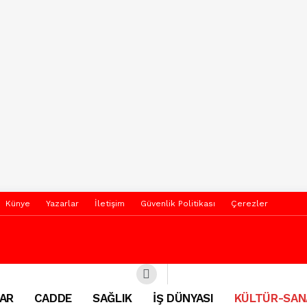
Künye
Yazarlar
İletişim
Güvenlik Politikası
Çerezler
AR
CADDE
SAĞLIK
İŞ DÜNYASI
KÜLTÜR-SAN