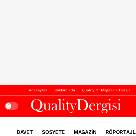
Anasayfas
Hakkımızda
Quality Of Magazine Dergisi
Dark mode
DAVET
SOSYETE
MAGAZİN
RÖPORTAJL