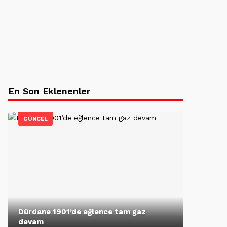
En Son Eklenenler
GÜNCEL
Dürdane 1901’de eğlence tam gaz
devam