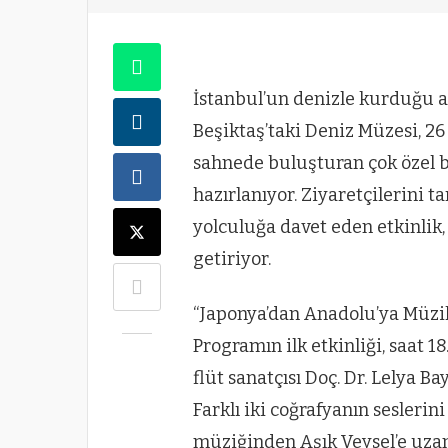
İstanbul’un denizle kurduğu as
Beşiktaş’taki Deniz Müzesi, 2
sahnede buluşturan çok özel b
hazırlanıyor. Ziyaretçilerini 
yolculuğa davet eden etkinlik, 
getiriyor.
“Japonya’dan Anadolu’ya Müzik
Programın ilk etkinliği, saat 
flüt sanatçısı Doç. Dr. Lelya B
Farklı iki coğrafyanın seslerin
müziğinden Aşık Veysel’e uzan