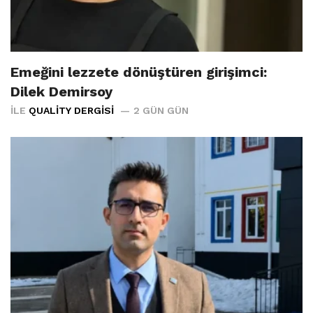
Emeğini lezzete dönüştüren girişimci:
Dilek Demirsoy
İLE
QUALITY DERGISI
2 GÜN GÜN