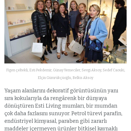
Figen çeltekli, Esti Pekdemir, Günay Yemeciler, Sevgi Aksoy, Sedef Caouki,
Elçin Gümrükçüoğlu, Belkis Aksoy
Yaşam alanlarını dekoratif görüntüsünün yanı
sıra kokularıyla da rengârenk bir dünyaya
dönüştüren Esti Living mumları, bir mumdan
çok daha fazlasını sunuyor. Petrol türevi parafin,
endüstriyel kimyasal, paraben gibi zararlı
maddeler içermeyen ürünler bitkisel kaynaklı