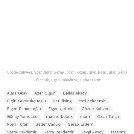
Gözde Kahveci, Azer Olgun, Serap Erdem, Ozan Tufan, Rojin Tufan, Serra
Pakdemir, Figen Bahadıroğlu, Alara Okay
E
Alara Okay
Azer Olgun
Belkis Aksoy
t
Elçin Gümrükçüoğlu
esti living
esti pekdemir
i
k
Figen Bahadıroğlu
Figen çeltekli
Gözde Kahveci
e
Günay Yemeciler
matine bebek
mum
Ozan Tufan
t
Rojin Tufan
Sedef Caouki
Serap Erdem
l
e
Serra Pakdemir
Serra Pekdemir
Sevgi Aksoy
tasarım