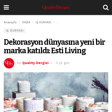
Anasayfa
DIĞER
İŞ DÜNYASI
Dekorasyon dünyasına yeni bir marka kat
İŞ DÜNYASI
Dekorasyon dünyasına yeni bir
marka katıldı: Esti Living
İle
Quality Dergisi
3 yıl gün