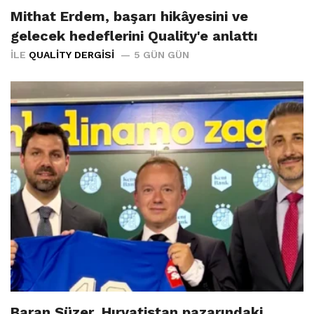
Mithat Erdem, başarı hikâyesini ve
gelecek hedeflerini Quality'e anlattı
İLE
QUALITY DERGISI
5 GÜN GÜN
Baran Süzer, Hırvatistan pazarındaki