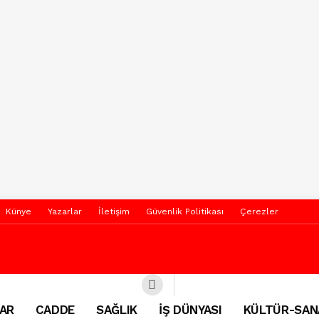
Künye
Yazarlar
İletişim
Güvenlik Politikası
Çerezler
AR
CADDE
SAĞLIK
İŞ DÜNYASI
KÜLTÜR-SAN