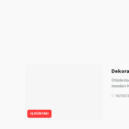
Dekora
Ürünlerind
mumları 
18/05/
İŞ DÜNYASI