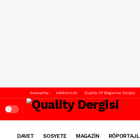
Anasayfas
Hakkımızda
Quality Of Magazine Dergisi
Dark mode
DAVET
SOSYETE
MAGAZİN
RÖPORTAJL