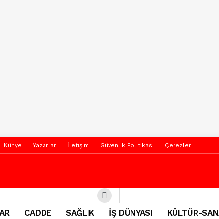
Künye
Yazarlar
İletişim
Güvenlik Politikası
Çerezler
AR
CADDE
SAĞLIK
İŞ DÜNYASI
KÜLTÜR-SAN