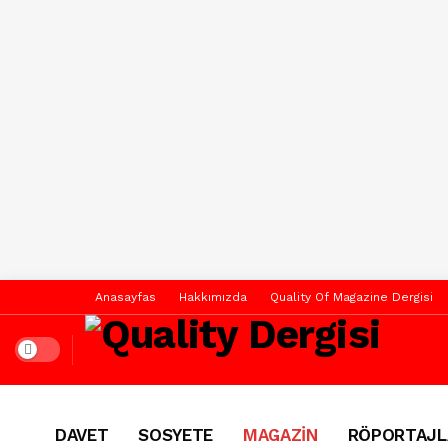
Anasayfas
Hakkımızda
Quality Of Magazine Dergisi
Dark mode
DAVET
SOSYETE
MAGAZİN
RÖPORTAJL