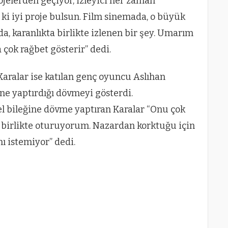
jelerden geçiyor, izleyici her zaman
ki iyi proje bulsun. Film sinemada, o büyük
da, karanlıkta birlikte izlenen bir şey. Umarım
 çok rağbet gösterir” dedi.
Karalar ise katılan genç oyuncu Aslıhan
ine yaptırdığı dövmeyi gösterdi.
l bileğine dövme yaptıran Karalar “Onu çok
birlikte oturuyorum. Nazardan korktuğu için
ı istemiyor” dedi.