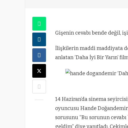
Gişenin cevabı bende değil, i
İlişkilerin maddi maddiyata 
anlatan ‘Daha İyi Bir Yarın’ fil
14 Haziran’da sinema seyircis
oyuncusu Hande Doğandemir, fi
sorusunu “Bu sorunun cevabı 
geldim” diye yanıtladı. Çekim