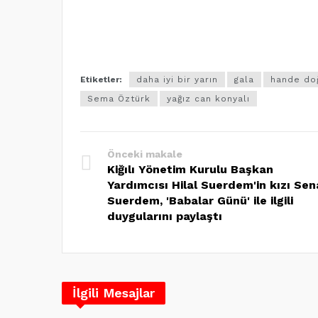
Etiketler:
daha iyi bir yarın
gala
hande do
Sema Öztürk
yağız can konyalı
Önceki makale
Kiğılı Yönetim Kurulu Başkan
Yardımcısı Hilal Suerdem'in kızı Sen
Suerdem, 'Babalar Günü' ile ilgili
duygularını paylaştı
İlgili Mesajlar