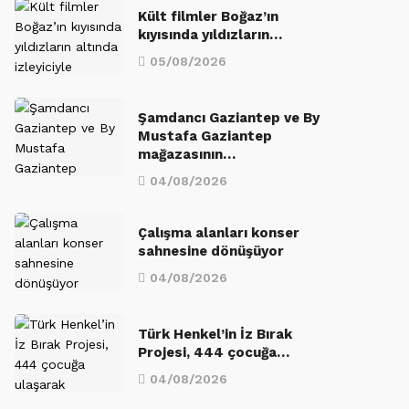
Kült filmler Boğaz’ın
kıyısında yıldızların…
05/08/2026
Şamdancı Gaziantep ve By
Mustafa Gaziantep
mağazasının…
04/08/2026
Çalışma alanları konser
sahnesine dönüşüyor
04/08/2026
Türk Henkel’in İz Bırak
Projesi, 444 çocuğa…
04/08/2026