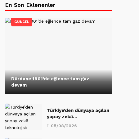
En Son Eklenenler
GÜNCEL
Dürdane 1901’de eğlence tam gaz
devam
Türkiye’den dünyaya açılan
yapay zekâ…
05/08/2026