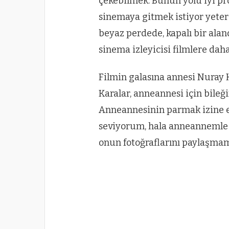
çekebilmek. Bunun yolu iyi pro
sinemaya gitmek istiyor yeter 
beyaz perdede, kapalı bir alan
sinema izleyicisi filmlere daha
Filmin galasına annesi Nuray 
Karalar, anneannesi için bileğ
Anneannesinin parmak izine e
seviyorum, hala anneannemle 
onun fotoğraflarını paylaşmam