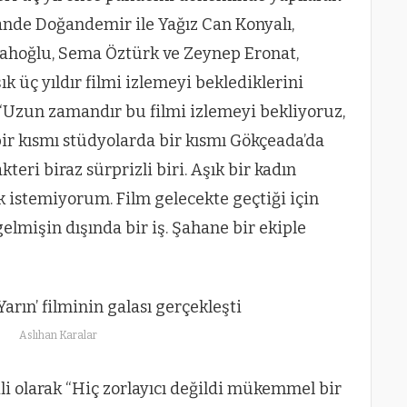
ande Doğandemir ile Yağız Can Konyalı,
tahoğlu, Sema Öztürk ve Zeynep Eronat,
ık üç yıldır filmi izlemeyi beklediklerini
Uzun zamandır bu filmi izlemeyi bekliyoruz,
 bir kısmı stüdyolarda bir kısmı Gökçeada’da
teri biraz sürprizli biri. Aşık bir kadın
k istemiyorum. Film gelecekte geçtiği için
agelmişin dışında bir iş. Şahane bir ekiple
Aslıhan Karalar
gili olarak “Hiç zorlayıcı değildi mükemmel bir