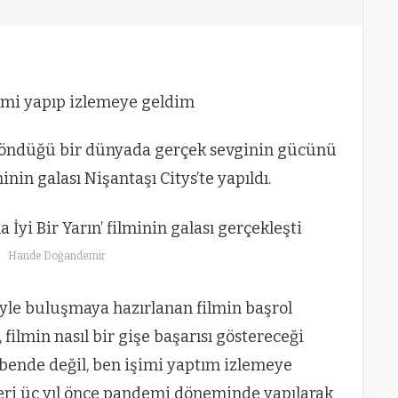
şimi yapıp izlemeye geldim
döndüğü bir dünyada gerçek sevginin gücünü
minin galası Nişantaşı Citys’te yapıldı.
Hande Doğandemir
iyle buluşmaya hazırlanan filmin başrol
lmin nasıl bir gişe başarısı göstereceği
bende değil, ben işimi yaptım izlemeye
leri üç yıl önce pandemi döneminde yapılarak