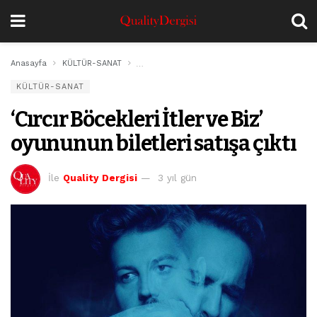
Anasayfa
KÜLTÜR-SANAT
‘Cırcır Böcekleri İtler ve Biz’ oyununun biletler
KÜLTÜR-SANAT
‘Cırcır Böcekleri İtler ve Biz’
oyununun biletleri satışa çıktı
İle
Quality Dergisi
3 yıl gün