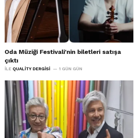
Oda Müziği Festivali'nin biletleri satışa
çıktı
İLE
QUALITY DERGISI
1 GÜN GÜN