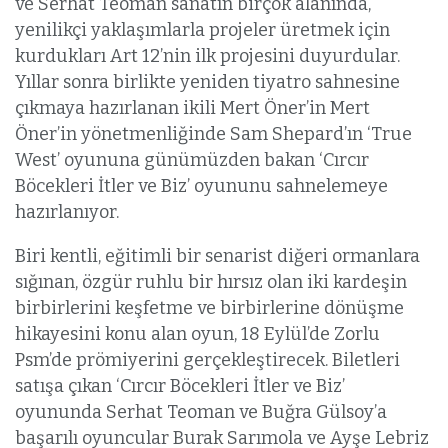
ve Serhat Teoman sanatın birçok alanında,
yenilikçi yaklaşımlarla projeler üretmek için
kurdukları Art 12’nin ilk projesini duyurdular.
Yıllar sonra birlikte yeniden tiyatro sahnesine
çıkmaya hazırlanan ikili Mert Öner’in Mert
Öner’in yönetmenliğinde Sam Shepard’ın ‘True
West’ oyununa günümüzden bakan ‘Cırcır
Böcekleri İtler ve Biz’ oyununu sahnelemeye
hazırlanıyor.
Biri kentli, eğitimli bir senarist diğeri ormanlara
sığınan, özgür ruhlu bir hırsız olan iki kardeşin
birbirlerini keşfetme ve birbirlerine dönüşme
hikayesini konu alan oyun, 18 Eylül’de Zorlu
Psm’de prömiyerini gerçekleştirecek. Biletleri
satışa çıkan ‘Cırcır Böcekleri İtler ve Biz’
oyununda Serhat Teoman ve Buğra Gülsoy’a
başarılı oyuncular Burak Sarımola ve Ayşe Lebriz