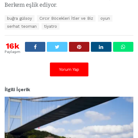
Berkem eşlik ediyor.
E
buğra gülsoy
Cırcır Böcekleri İtler ve Biz
oyun
t
serhat teoman
tiyatro
i
k
e
16k
t
l
Paylaşım
e
r
:
Yorum Yap
İlgili İçerik