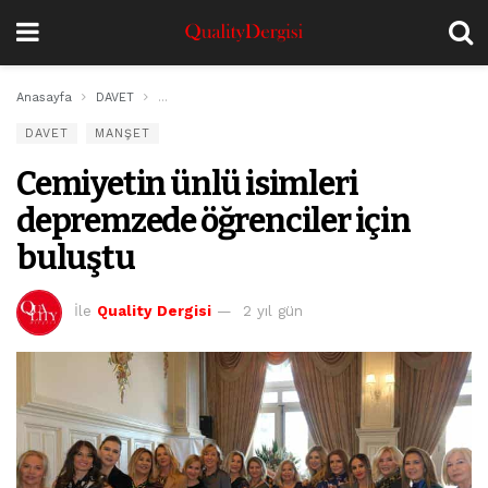
Anasayfa
DAVET
Cemiyetin ünlü isimleri depremzede öğrenciler için b
DAVET
MANŞET
Cemiyetin ünlü isimleri
depremzede öğrenciler için
buluştu
İle
Quality Dergisi
2 yıl gün