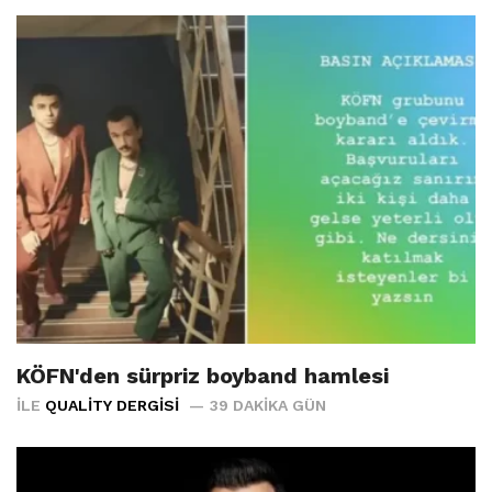
KÖFN'den sürpriz boyband hamlesi
İLE
QUALITY DERGISI
39 DAKIKA GÜN