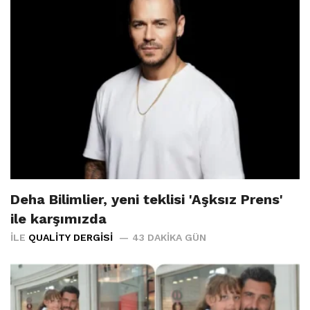
Deha Bilimlier, yeni teklisi 'Aşksız Prens'
ile karşımızda
İLE
QUALITY DERGISI
43 DAKIKA GÜN