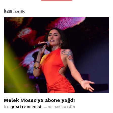
İlgili İçerik
Melek Mosso'ya abone yağdı
İLE
QUALITY DERGISI
36 DAKIKA GÜN