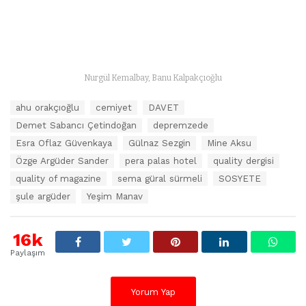
Nurgül Kemalbay, Banu Kalpakçıoğlu
E
ahu orakçıoğlu
cemiyet
DAVET
t
Demet Sabancı Çetindoğan
depremzede
i
k
Esra Oflaz Güvenkaya
Gülnaz Sezgin
Mine Aksu
e
Özge Argüder Sander
pera palas hotel
quality dergisi
t
quality of magazine
sema güral sürmeli
SOSYETE
l
e
şule argüder
Yeşim Manav
r
:
16k
Paylaşım
Yorum Yap