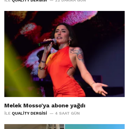
Melek Mosso'ya abone yağdı
İLE
QUALITY DERGISI
4 SAAT GÜN