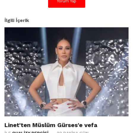
Yorum Yap
İlgili İçerik
Linet'ten Müslüm Gürses'e vefa
İLE
QUALITY DERGISI
22 DAKIKA GÜN