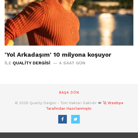
'Yol Arkadaşım' 10 milyona koşuyor
İLE
QUALITY DERGISI
4 SAAT GÜN
BAŞA DÖN
© 2026 Quality Dergisi - Tüm Hakları Saklıdır ❤️
🚀 Weebpx
Tarafından Hazırlanmıştır.