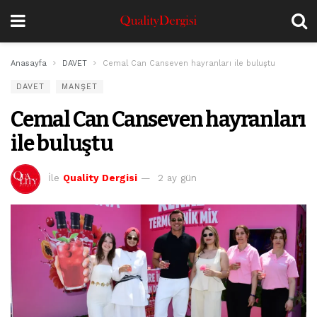
Anasayfa
DAVET
Cemal Can Canseven hayranları ile buluştu
DAVET
MANŞET
Cemal Can Canseven hayranları
ile buluştu
İle
Quality Dergisi
2 ay gün