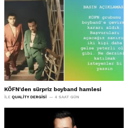
KÖFN'den sürpriz boyband hamlesi
İLE
QUALITY DERGISI
4 SAAT GÜN