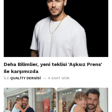
Deha Bilimlier, yeni teklisi 'Aşksız Prens'
ile karşımızda
İLE
QUALITY DERGISI
4 SAAT GÜN