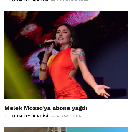
Melek Mosso'ya abone yağdı
İLE
QUALITY DERGISI
4 SAAT GÜN