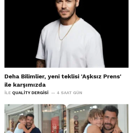
Deha Bilimlier, yeni teklisi 'Aşksız Prens'
ile karşımızda
İLE
QUALITY DERGISI
4 SAAT GÜN