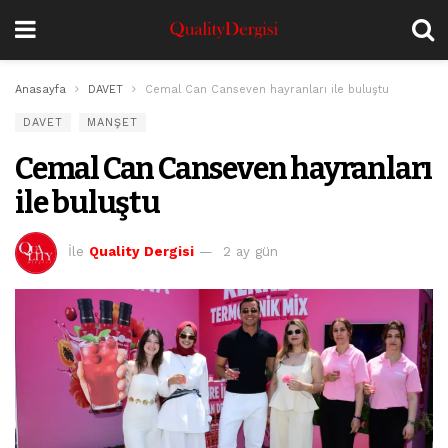
Anasayfa
DAVET
Cemal Can Canseven hayranları ile buluştu
DAVET
MANŞET
Cemal Can Canseven hayranları
ile buluştu
İle
Quality Dergisi
2 ay gün