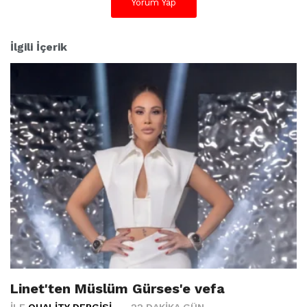
Yorum Yap
İlgili İçerik
Linet'ten Müslüm Gürses'e vefa
İLE
QUALITY DERGISI
22 DAKIKA GÜN