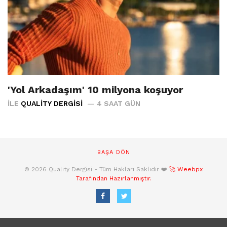
'Yol Arkadaşım' 10 milyona koşuyor
İLE
QUALITY DERGISI
4 SAAT GÜN
BAŞA DÖN
© 2026 Quality Dergisi - Tüm Hakları Saklıdır ❤️
🚀 Weebpx
Tarafından Hazırlanmıştır.