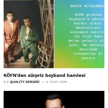
KÖFN'den sürpriz boyband hamlesi
İLE
QUALITY DERGISI
4 SAAT GÜN