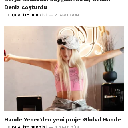
Deniz coşturdu
İLE
QUALITY DERGISI
2 SAAT GÜN
Hande Yener'den yeni proje: Global Hande
İLE
QUALITY DERGISI
4 SAAT GÜN