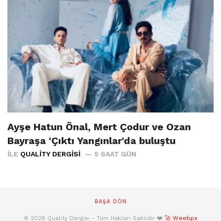
Ayşe Hatun Önal, Mert Çodur ve Ozan
Bayraşa 'Çıktı Yangınlar'da buluştu
İLE
QUALITY DERGISI
5 SAAT GÜN
BAŞA DÖN
© 2026 Quality Dergisi - Tüm Hakları Saklıdır ❤️
🚀 Weebpx