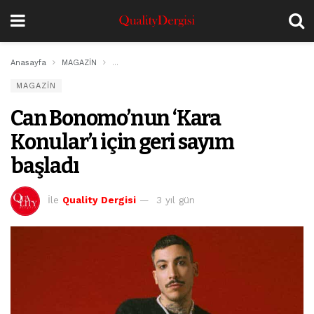
Anasayfa
MAGAZİN
Can Bonomo’nun ‘Kara Konular’ı için geri sayım baş
MAGAZİN
Can Bonomo’nun ‘Kara
Konular’ı için geri sayım
başladı
İle
Quality Dergisi
3 yıl gün