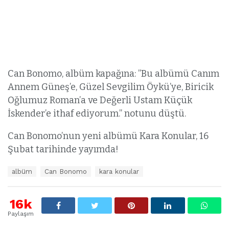
Can Bonomo, albüm kapağına: ”Bu albümü Canım
Annem Güneş’e, Güzel Sevgilim Öykü’ye, Biricik
Oğlumuz Roman’a ve Değerli Ustam Küçük
İskender’e ithaf ediyorum.” notunu düştü.
Can Bonomo’nun yeni albümü Kara Konular, 16
Şubat tarihinde yayımda!
E
albüm
Can Bonomo
kara konular
t
i
k
16k
e
Paylaşım
t
l