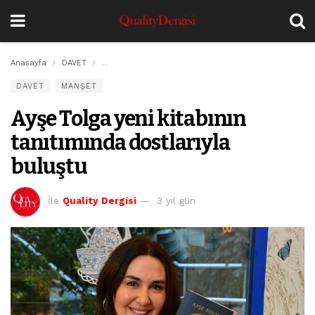
Anasayfa
DAVET
Ayşe Tolga yeni kitabının tanıtımında dostlarıyla buluş
DAVET
MANŞET
Ayşe Tolga yeni kitabının
tanıtımında dostlarıyla
buluştu
İle
Quality Dergisi
3 yıl gün