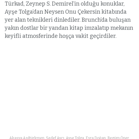
Türkad, Zeynep S. Demirel’in olduğu konuklar,
Ayşe Tolga’dan Neysen Onu Çekersin kitabında
yer alan teknikleri dinlediler. Brunch’da buluşan
yakın dostlar bir yandan kitap imzalatıp mekanın
keyifli atmosferinde hoşça vakit geçirdiler.
Akasya Asıltürkmen, Sedef Avcı, Ayşe Tolga, Esra Doğan, Begüm Öner,