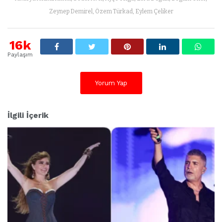
Zeynep Demirel, Özem Türkad, Eylem Çeliker
16k
Paylaşım
Yorum Yap
İlgili İçerik