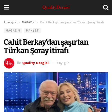
Anasayfa
MAGAZİN
Cahit Berkay’dan şaşırtan Türkan Şoray itirafı
MAGAZİN
MANŞET
Cahit Berkay’dan şaşırtan
Türkan Şoray itirafı
İle
Quality Dergisi
3 ay gün