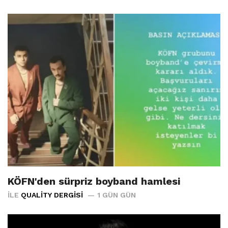
KÖFN'den sürpriz boyband hamlesi
İLE
QUALITY DERGISI
1 GÜN GÜN