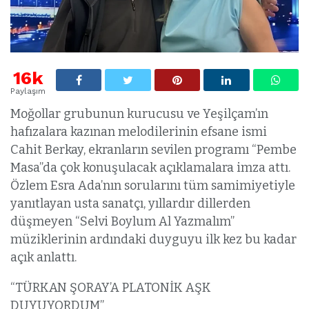
16k
Paylaşım
Moğollar grubunun kurucusu ve Yeşilçam’ın
hafızalara kazınan melodilerinin efsane ismi
Cahit Berkay, ekranların sevilen programı “Pembe
Masa”da çok konuşulacak açıklamalara imza attı.
Özlem Esra Ada’nın sorularını tüm samimiyetiyle
yanıtlayan usta sanatçı, yıllardır dillerden
düşmeyen “Selvi Boylum Al Yazmalım”
müziklerinin ardındaki duyguyu ilk kez bu kadar
açık anlattı.
“TÜRKAN ŞORAY’A PLATONİK AŞK
DUYUYORDUM”