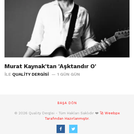
Murat Kaynak'tan 'Aşktandır O'
İLE
QUALITY DERGISI
1 GÜN GÜN
BAŞA DÖN
© 2026 Quality Dergisi - Tüm Hakları Saklıdır ❤️
🚀 Weebpx
Tarafından Hazırlanmıştır.