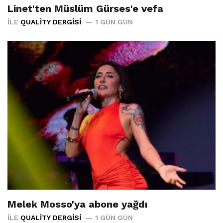
Linet'ten Müslüm Gürses'e vefa
İLE
QUALITY DERGISI
1 GÜN GÜN
Melek Mosso'ya abone yağdı
İLE
QUALITY DERGISI
1 GÜN GÜN