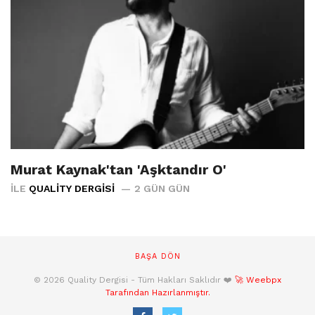
Murat Kaynak'tan 'Aşktandır O'
İLE
QUALITY DERGISI
2 GÜN GÜN
BAŞA DÖN
© 2026 Quality Dergisi - Tüm Hakları Saklıdır ❤️
🚀 Weebpx
Tarafından Hazırlanmıştır.