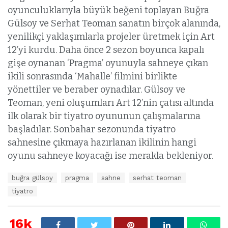
oyunculuklarıyla büyük beğeni toplayan Buğra
Gülsoy ve Serhat Teoman sanatın birçok alanında,
yenilikçi yaklaşımlarla projeler üretmek için Art
12’yi kurdu. Daha önce 2 sezon boyunca kapalı
gişe oynanan ‘Pragma’ oyunuyla sahneye çıkan
ikili sonrasında ‘Mahalle’ filmini birlikte
yönettiler ve beraber oynadılar. Gülsoy ve
Teoman, yeni oluşumları Art 12’nin çatısı altında
ilk olarak bir tiyatro oyununun çalışmalarına
başladılar. Sonbahar sezonunda tiyatro
sahnesine çıkmaya hazırlanan ikilinin hangi
oyunu sahneye koyacağı ise merakla bekleniyor.
E
buğra gülsoy
pragma
sahne
serhat teoman
t
tiyatro
i
k
e
16k
t