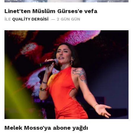
Linet'ten Müslüm Gürses'e vefa
İLE
QUALITY DERGISI
2 GÜN GÜN
Melek Mosso'ya abone yağdı