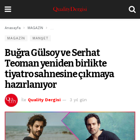
Anasayfa
MAGAZİN
Buğra Gülsoy ve Serhat Teoman yeniden birlikte ti
MAGAZİN
MANŞET
Buğra Gülsoy ve Serhat
Teoman yeniden birlikte
tiyatro sahnesine çıkmaya
hazırlanıyor
İle
Quality Dergisi
3 yıl gün