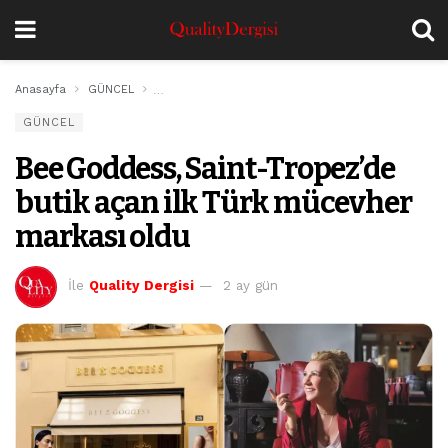
Anasayfa
GÜNCEL
Bee Goddess, Saint-Tropez’de butik açan ilk Türk 
GÜNCEL
Bee Goddess, Saint-Tropez’de
butik açan ilk Türk mücevher
markası oldu
İle
Quality Dergisi
2 ay gün