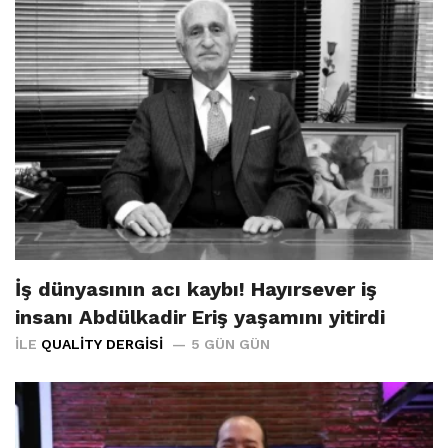
İş dünyasının acı kaybı! Hayırsever iş
insanı Abdülkadir Eriş yaşamını yitirdi
İLE
QUALITY DERGISI
5 GÜN GÜN