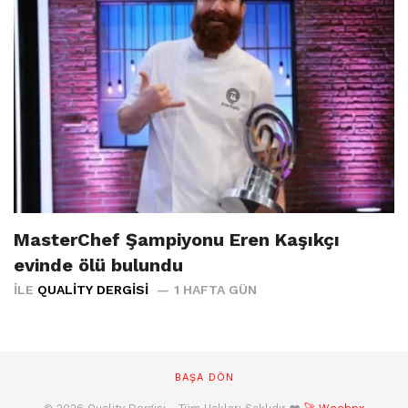
MasterChef Şampiyonu Eren Kaşıkçı
evinde ölü bulundu
İLE
QUALITY DERGISI
1 HAFTA GÜN
BAŞA DÖN
© 2026 Quality Dergisi - Tüm Hakları Saklıdır ❤️
🚀 Weebpx