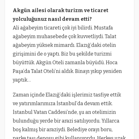
Akgün ailesi olarak turizm ve ticaret
yolculuğunuz nasıl devam etti?
Ali ağabeyim ticareti çok iyi bilirdi. Mustafa
ağabeyim muhasebede çok kuvvetliydi. Talat
ağabeyim yüksek mimardı. Elazığ’daki otelin
girişimini de o yaptı. Biz bu şekilde turizmi
büyüttük. Akgün Oteli zamanla büyüdü. Hoca
Paşa’da Talat Oteli’ni aldık. Binayı yıkıp yeniden
yaptık…
Zaman içinde Elazığ’daki işlerimiz tasfiye ettik
ve yatırımlarımıza İstanbul’da devam ettik.
İstanbul Vatan Caddesi’nde, şu an otelimizin
bulunduğu yerde bir arazi satılıyordu. Yıllarca
boş kalmış bir araziydi. Belediye orayı boru,
parke taşı deposu gibi kullanıyordu. Herkes uzak