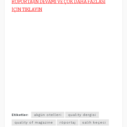
RÖPORTAJIN DEVAMI VE ÇOK DAHA FAZLASI
İÇİN TIKLAYIN
Etiketler:
akgün otelleri
quality dergisi
quality of magazine
röportaj
salih keçeci