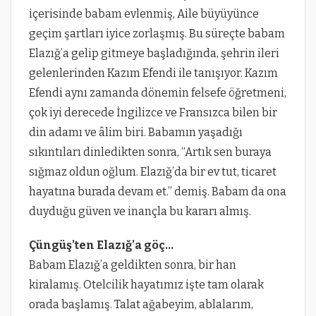
içerisinde babam evlenmiş, Aile büyüyünce
geçim şartları iyice zorlaşmış. Bu süreçte babam
Elazığ’a gelip gitmeye başladığında, şehrin ileri
gelenlerinden Kazım Efendi ile tanışıyor. Kazım
Efendi aynı zamanda dönemin felsefe öğretmeni,
çok iyi derecede İngilizce ve Fransızca bilen bir
din adamı ve âlim biri. Babamın yaşadığı
sıkıntıları dinledikten sonra, “Artık sen buraya
sığmaz oldun oğlum. Elazığ’da bir ev tut, ticaret
hayatına burada devam et.” demiş. Babam da ona
duyduğu güven ve inançla bu kararı almış.
Çüngüş’ten Elazığ’a göç…
Babam Elazığ’a geldikten sonra, bir han
kiralamış. Otelcilik hayatımız işte tam olarak
orada başlamış. Talat ağabeyim, ablalarım,