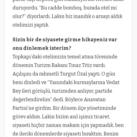
duruyordu. “Bu cadde bomboş, burada otel mi
olur?” diyorlardı. Lakin biz inandık o arsayı aldık
otelimizi yaptık.
Sizin bir de siyasete girme hikayeniz var
onu dinlemek isterim?
Topkapı’daki otelimizin temel atma töreninde
dönemin Turizm Bakanı Tınaz Titiz vardı.
Açılışını da rahmetli Turgut Özal yaptı. O gün
beni dinledi ve “Yanındaki kurmaylarına Vedat
Bey ileri görüşlü, turizmden anlıyor, partide
değerlendirelim” dedi. Böylece Anavatan
Partisi’ne girdim. Bir dönem ilçe yönetiminde
görev aldım. Lakin bizim asıl işimiz ticaret,
siyaseti hiçbir zaman makam için yapmadık, ben
de ileriki dönemlerde siyaseti bıraktım. Benim