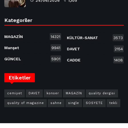
24/06/2026
1,105
Kategoriler
MAGAZİN
14321
KÜLTÜR-SANAT
3573
Manşet
9941
DAVET
2154
GÜNCEL
5901
CADDE
1408
Etiketler
cemiyet
DAVET
konser
MAGAZİN
quality dergisi
quality of magazine
sahne
single
SOSYETE
tekli