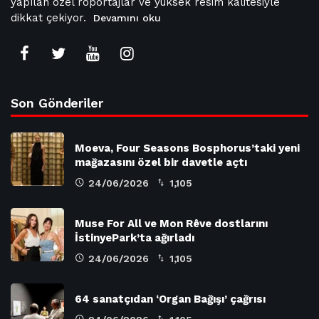
yapılan özel röportajlar ve yüksek resim kalitesiyle
dikkat çekiyor.
Devamını oku
Son Gönderiler
Moeva, Four Seasons Bosphorus’taki yeni
mağazasını özel bir davetle açtı
24/06/2026
1,105
Muse For All ve Mon Rêve dostlarını
İstinyePark’ta ağırladı
24/06/2026
1,105
64 sanatçıdan ‘Organ Bağışı’ çağrısı