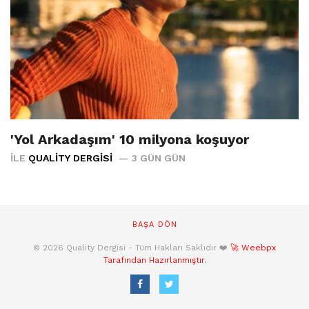
'Yol Arkadaşım' 10 milyona koşuyor
İLE
QUALITY DERGISI
3 GÜN GÜN
BAŞA DÖN
© 2026 Quality Dergisi - Tüm Hakları Saklıdır ❤️
🚀 Weebpx
Tarafından Hazırlanmıştır.