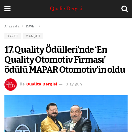
Anasayfa
DAVET
17. Quality Ödülleri’nde ‘En Quality Otomotiv Firması’
DAVET
MANŞET
17. Quality Ödülleri’nde ‘En
Quality Otomotiv Firması’
ödülü MAPAR Otomotiv’in oldu
İle
Quality Dergisi
3 ay gün