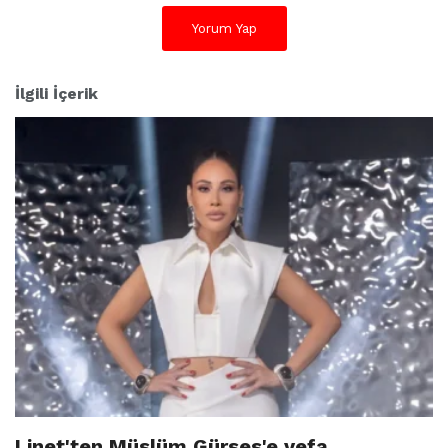
Yorum Yap
İlgili İçerik
Linet'ten Müslüm Gürses'e vefa