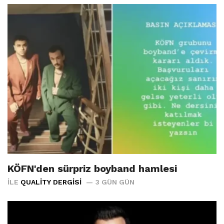
KÖFN'den sürpriz boyband hamlesi
İLE
QUALITY DERGISI
3 GÜN GÜN