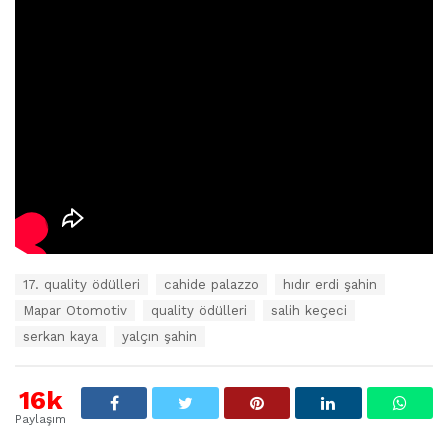
E
17. quality ödülleri
cahide palazzo
hıdır erdi şahin
t
Mapar Otomotiv
quality ödülleri
salih keçeci
i
k
serkan kaya
yalçın şahin
e
t
l
16k
e
Paylaşım
r
: