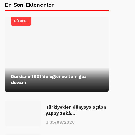
En Son Eklenenler
GÜNCEL
Dürdane 1901’de eğlence tam gaz
devam
Türkiye’den dünyaya açılan
yapay zekâ…
05/08/2026