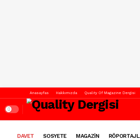
Anasayfas
Hakkımızda
Quality Of Magazine Dergisi
Dark mode
DAVET
SOSYETE
MAGAZİN
RÖPORTAJL