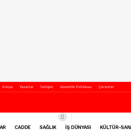
Künye
Yazarlar
İletişim
Güvenlik Politikası
Çerezler
AR
CADDE
SAĞLIK
İŞ DÜNYASI
KÜLTÜR-SAN