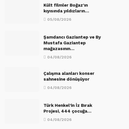
Kült filmler Boğaz’ın
kıyısında yıldızların…
05/08/2026
Şamdancı Gaziantep ve By
Mustafa Gaziantep
mağazasının…
04/08/2026
Çalışma alanları konser
sahnesine dönüşüyor
04/08/2026
Türk Henkel’in İz Bırak
Projesi, 444 çocuğa…
04/08/2026