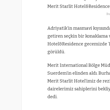
Bu
Adriyatik’in masmavi kıyısında
getiren seçkin bir konaklama 
Hotel&Residence gecemizde ‘E
görüldü.
Merit International Bölge Müd
Suerdem’in elinden aldı. Bur
Merit Starlit Hotel’imiz de re
dairelerimiz sahiplerini bekl
dedi.