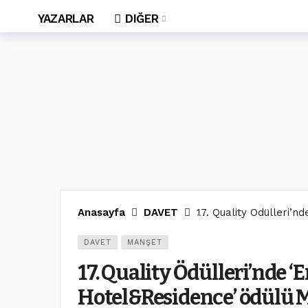
YAZARLAR
DIĞER
Anasayfa
DAVET
17. Quality Ödülleri’n
DAVET
MANŞET
17. Quality Ödülleri’nde ‘
Hotel&Residence’ ödülü Me