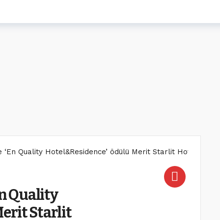
de ‘En Quality Hotel&Residence’ ödülü Merit Starlit Hotel&Resi
En Quality
rit Starlit