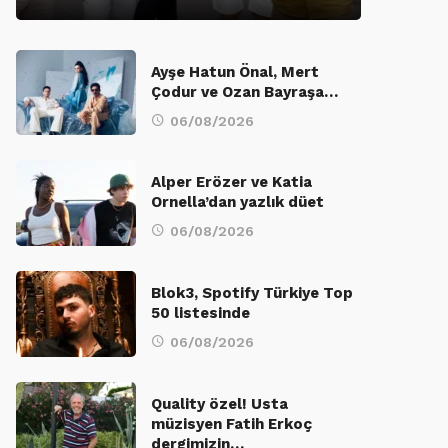
Ayşe Hatun Önal, Mert
Çodur ve Ozan Bayraşa…
06/08/2026
Alper Erözer ve Katia
Ornella’dan yazlık düet
06/08/2026
Blok3, Spotify Türkiye Top
50 listesinde
06/08/2026
Quality özel! Usta
müzisyen Fatih Erkoç
dergimizin…