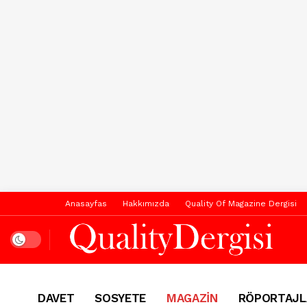
Anasayfas
Hakkımızda
Quality Of Magazine Dergisi
Dark mode
DAVET
SOSYETE
MAGAZİN
RÖPORTAJL