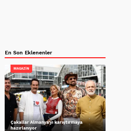
En Son Eklenenler
MAGAZİN
Çakallar Almanya’yı karıştırmaya
hazırlanıyor