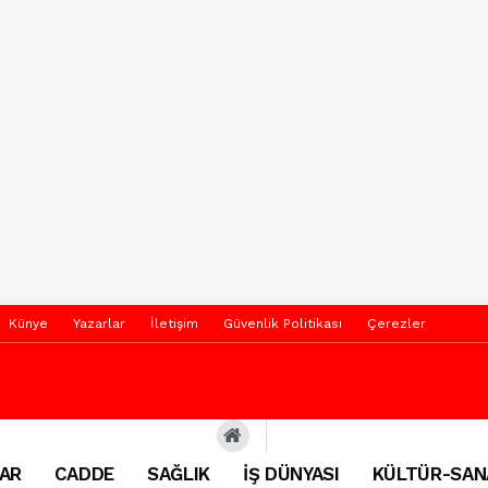
Künye
Yazarlar
İletişim
Güvenlik Politikası
Çerezler
AR
CADDE
SAĞLIK
İŞ DÜNYASI
KÜLTÜR-SAN