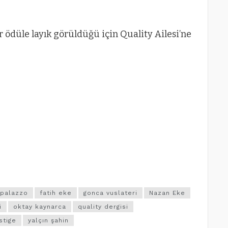
r ödüle layık görüldüğü için Quality Ailesi’ne
 palazzo
fatih eke
gonca vuslateri
Nazan Eke
i
oktay kaynarca
quality dergisi
stige
yalçın şahin