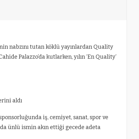
nin nabzını tutan köklü yayınlardan Quality
 Cahide Palazzo’da kutlarken, yılın ‘En Quality’
erini aldı
sponsorluğunda iş, cemiyet, sanat, spor ve
a ünlü ismin akın ettiği gecede adeta