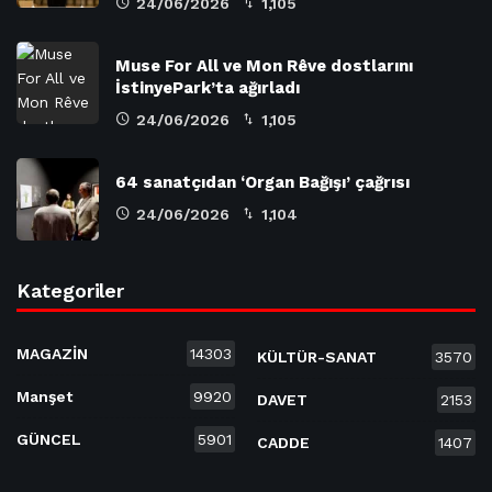
24/06/2026
1,105
Muse For All ve Mon Rêve dostlarını
İstinyePark’ta ağırladı
24/06/2026
1,105
64 sanatçıdan ‘Organ Bağışı’ çağrısı
24/06/2026
1,104
Kategoriler
MAGAZİN
14303
KÜLTÜR-SANAT
3570
Manşet
9920
DAVET
2153
GÜNCEL
5901
CADDE
1407