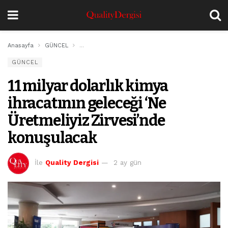
Anasayfa
GÜNCEL
11 milyar dolarlık kimya ihracatının geleceği ‘Ne Ür
GÜNCEL
11 milyar dolarlık kimya
ihracatının geleceği ‘Ne
Üretmeliyiz Zirvesi’nde
konuşulacak
İle
Quality Dergisi
2 ay gün