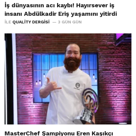
İş dünyasının acı kaybı! Hayırsever iş
insanı Abdülkadir Eriş yaşamını yitirdi
İLE
QUALITY DERGISI
3 GÜN GÜN
MasterChef Şampiyonu Eren Kaşıkçı