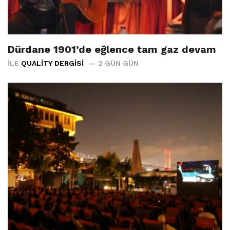
Dürdane 1901’de eğlence tam gaz devam
İLE
QUALITY DERGISI
2 GÜN GÜN