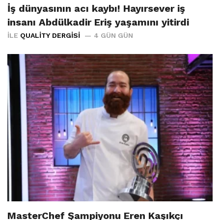
İş dünyasının acı kaybı! Hayırsever iş
insanı Abdülkadir Eriş yaşamını yitirdi
İLE
QUALITY DERGISI
4 GÜN GÜN
MasterChef Şampiyonu Eren Kaşıkçı