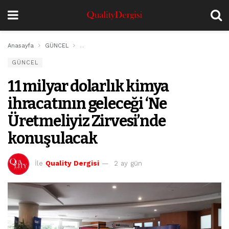
Anasayfa
GÜNCEL
11 milyar dolarlık kimya ihracatının geleceği ‘Ne Ür
GÜNCEL
11 milyar dolarlık kimya
ihracatının geleceği ‘Ne
Üretmeliyiz Zirvesi’nde
konuşulacak
İle
Quality Dergisi
2 ay gün