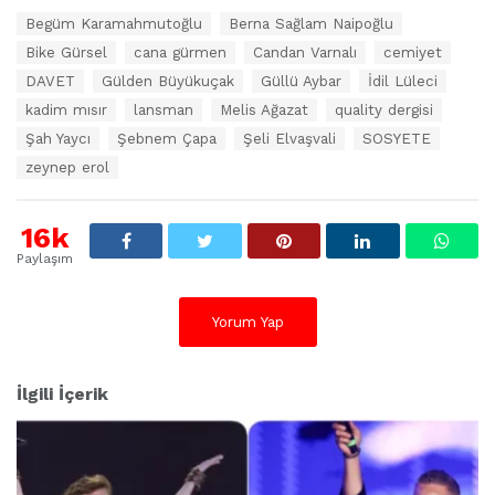
E
Begüm Karamahmutoğlu
Berna Sağlam Naipoğlu
t
Bike Gürsel
cana gürmen
Candan Varnalı
cemiyet
i
k
DAVET
Gülden Büyükuçak
Güllü Aybar
İdil Lüleci
e
kadim mısır
lansman
Melis Ağazat
quality dergisi
t
Şah Yaycı
Şebnem Çapa
Şeli Elvaşvali
SOSYETE
l
e
zeynep erol
r
:
16k
Paylaşım
Yorum Yap
İlgili İçerik