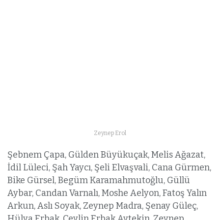
Zeynep Erol
Şebnem Çapa, Gülden Büyükuçak, Melis Ağazat,
İdil Lüleci, Şah Yaycı, Şeli Elvaşvali, Cana Gürmen,
Bike Gürsel, Begüm Karamahmutoğlu, Güllü
Aybar, Candan Varnalı, Moshe Aelyon, Fatoş Yalın
Arkun, Aslı Soyak, Zeynep Madra, Şenay Güleç,
Hülya Erbak, Ceylin Erbak Aytekin, Zeynep