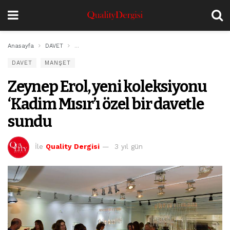
Anasayfa
DAVET
Zeynep Erol, yeni koleksiyonu ‘Kadim Mısır’ı özel bir 
DAVET
MANŞET
Zeynep Erol, yeni koleksiyonu
‘Kadim Mısır’ı özel bir davetle
sundu
İle
Quality Dergisi
3 yıl gün