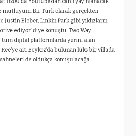
t 16:00 da Youtube’dan canlı yayınlanacak
maz mutluyum. Bir Türk olarak gerçekten
Justin Bieber, Linkin Park gibi yıldızların
otive ediyor’ diye konuştu. Two Way
 tüm dijital platformlarda yerini alan
Ree’ye ait. Beykoz’da bulunan lüks bir villada
s sahneleri de oldukça konuşulacağa