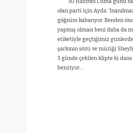
30 Haziran Cuma günü saa
olan parti için Ayda: ‘İnanıl
göğsüm kabarıyor. Benden önce 
yapmış olması beni daha da m
etiketiyle geçtiğimiz günlerde
şarkının sözü ve müziği Sheyh 
3 günde çekilen klipte ki dan
benziyor…