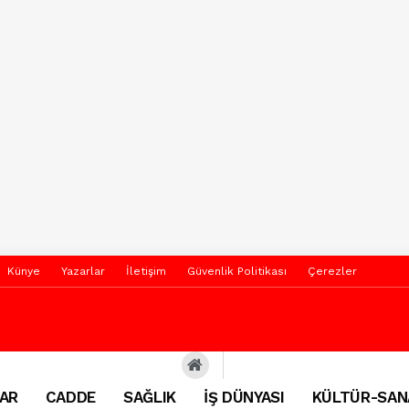
Künye
Yazarlar
İletişim
Güvenlik Politikası
Çerezler
AR
CADDE
SAĞLIK
İŞ DÜNYASI
KÜLTÜR-SAN