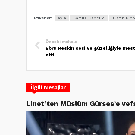
Etiketler:
ayla
Camila Cabello
Justin Bie
Önceki makale
Ebru Keskin sesi ve güzelliğiyle mes
etti
İlgili Mesajlar
Linet’ten Müslüm Gürses’e vef