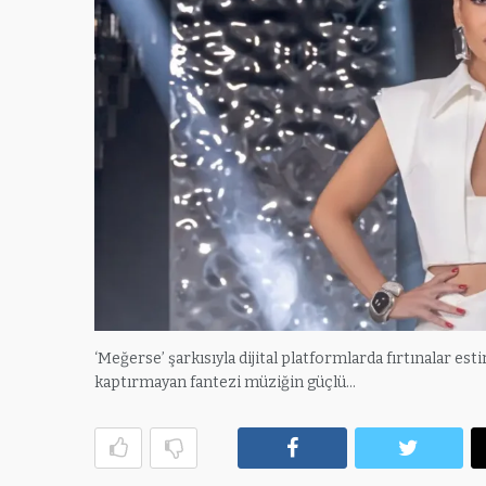
‘Meğerse’ şarkısıyla dijital platformlarda fırtınalar est
kaptırmayan fantezi müziğin güçlü…
Facebook
Twitte