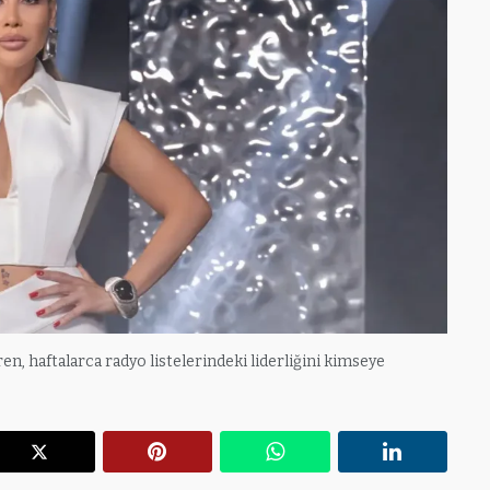
iren, haftalarca radyo listelerindeki liderliğini kimseye
r
X
Pinterest
WhatsApp
Linkedin