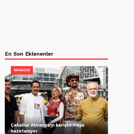
En Son Eklenenler
MAGAZİN
Çakallar Almanya’yı karıştırmaya
hazırlanıyor