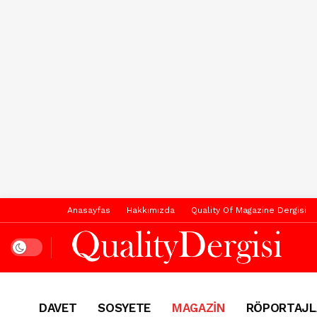
Anasayfas
Hakkımızda
Quality Of Magazine Dergisi
Dark mode
DAVET
SOSYETE
MAGAZİN
RÖPORTAJL