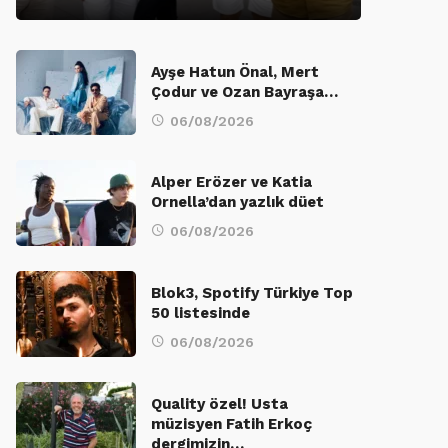
Ayşe Hatun Önal, Mert
Çodur ve Ozan Bayraşa…
06/08/2026
Alper Erözer ve Katia
Ornella’dan yazlık düet
06/08/2026
Blok3, Spotify Türkiye Top
50 listesinde
06/08/2026
Quality özel! Usta
müzisyen Fatih Erkoç
dergimizin…