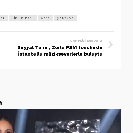
ber
Linkin Park
parti
youtube
Sonraki Makale
t
Seyyal Taner, Zorlu PSM touche’de
İstanbullu müzikseverlerle buluştu
a