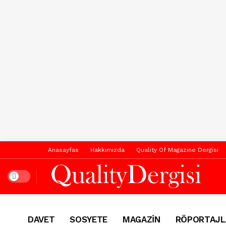
Anasayfas
Hakkımızda
Quality Of Magazine Dergisi
Dark mode
DAVET
SOSYETE
MAGAZİN
RÖPORTAJL