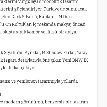
arakterini vurgulayan monolitik tasarım
akterini güçlendiriyor. Türkiye’de sunulacak
 gelen Dark Silver İç Kaplama, M Deri
lu Ön Koltuklar; iç mekanda makyaj öncesi
ı oluşturarak konfor ve lüksü bir araya
ak Siyah Yan Aynalar, M Shadow Farlar, Yatay
ek Izgara detaylarıyla öne çıkan Yeni BMW iX
le dikkat çekiyor.
u
 ve modern görünümü, benzersiz bir tasarım