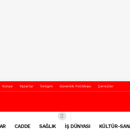
Künye
Yazarlar
İletişim
Güvenlik Politikası
Çerezler
AR
CADDE
SAĞLIK
İŞ DÜNYASI
KÜLTÜR-SAN