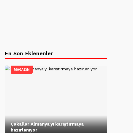
En Son Eklenenler
MAGAZİN
Çakallar Almanya’yı karıştırmaya
hazırlanıyor