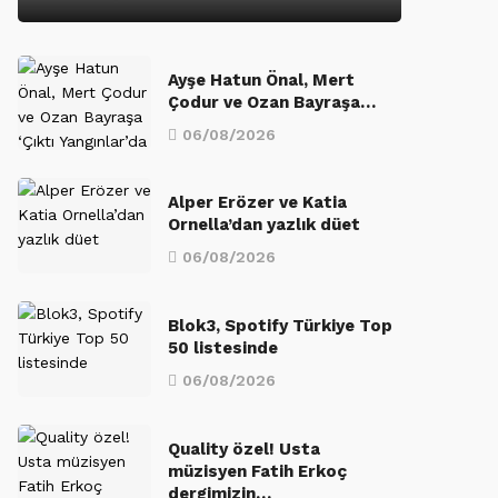
Ayşe Hatun Önal, Mert
Çodur ve Ozan Bayraşa…
06/08/2026
Alper Erözer ve Katia
Ornella’dan yazlık düet
06/08/2026
Blok3, Spotify Türkiye Top
50 listesinde
06/08/2026
Quality özel! Usta
müzisyen Fatih Erkoç
dergimizin…