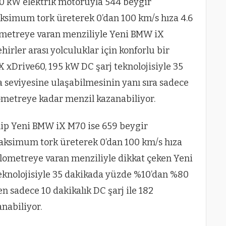
0 kW elektrik motoruyla 544 beygir
imum tork üreterek 0’dan 100 km/s hıza 4.6
lometreye varan menziliyle Yeni BMW iX
irler arası yolculuklar için konforlu bir
xDrive60, 195 kW DC şarj teknolojisiyle 35
seviyesine ulaşabilmesinin yanı sıra sadece
ilometreye kadar menzil kazanabiliyor.
ip Yeni BMW iX M70 ise 659 beygir
simum tork üreterek 0’dan 100 km/s hıza
kilometreye varan menziliyle dikkat çeken Yeni
eknolojisiyle 35 dakikada yüzde %10’dan %80
n sadece 10 dakikalık DC şarj ile 182
nabiliyor.