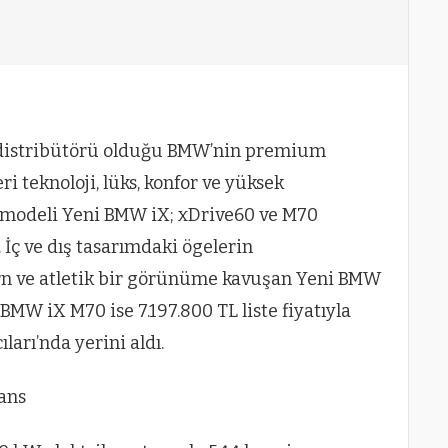
 distribütörü olduğu BMW’nin premium
i teknoloji, lüks, konfor ve yüksek
n modeli Yeni BMW iX; xDrive60 ve M70
 İç ve dış tasarımdaki ögelerin
n ve atletik bir görünüme kavuşan Yeni BMW
BMW iX M70 ise 7.197.800 TL liste fiyatıyla
ları’nda yerini aldı.
ans