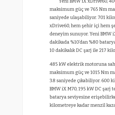
Yeni BMW iX xDrive60, 40
maksimum güç ve 765 Nm maks
saniyede ulaşabiliyor. 701 ki
xDrive60, hem şehir içi hem şeh
deneyim sunuyor. Yeni BMW iX 
dakikada %10’dan %80 batarya 
10 dakikalık DC şarj ile 217 k
485 kW elektrik motoruna sah
maksimum güç ve 1015 Nm mak
3.8 saniyede çıkabiliyor. 600 
BMW iX M70, 195 kW DC şarj t
batarya seviyesine erişebilirke
kilometreye kadar menzil kaza