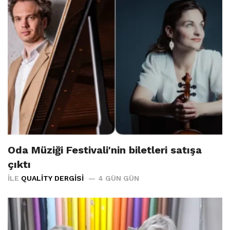
Oda Müziği Festivali'nin biletleri satışa
çıktı
İLE
QUALITY DERGISI
4 GÜN GÜN