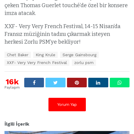
çeken Thomas Guerlet touché’de özel bir konsere
imza atacak.
XXF- Very Very French Festival, 14-15 Nisan’da
Fransız müziğinin tadını çıkarmak isteyen
herkesi Zorlu PSM’ye bekliyor!
E
Chet Baker
King Krule
Serge Gainsbourg
t
XXF- Very Very French Festival
zorlu psm
i
k
e
16k
t
l
Paylaşım
e
r
:
Yorum Yap
İlgili İçerik