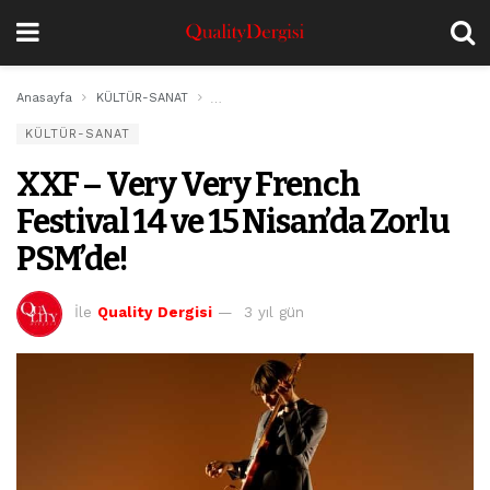
Anasayfa
KÜLTÜR-SANAT
XXF – Very Very French Festival 14 ve 15 Nis
KÜLTÜR-SANAT
XXF – Very Very French
Festival 14 ve 15 Nisan’da Zorlu
PSM’de!
İle
Quality Dergisi
3 yıl gün