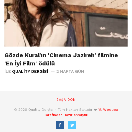
Gözde Kural'ın 'Cinema Jazireh' filmine
'En İyi Film' ödülü
İLE
QUALITY DERGISI
2 HAFTA GÜN
BAŞA DÖN
© 2026 Quality Dergisi - Tüm Hakları Saklıdır ❤️
🚀 Weebpx
Tarafından Hazırlanmıştır.