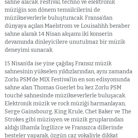
sahne alacak. Festival, techno ve elektronik
müziğin son dönem temsilcilerini de
müzikseverlerle buluşturacak. Fransa’dan
dünyaya açılan Maelstrom ve Louisahhh beraber
sahne alarak 14 Nisan akşamı iki konserin
devamında dinleyicilere unutulmaz bir müzik
deneyimi sunacak.
15 Nisan’da ise yine çağdaş Fransız müzik
sahnesinin yükselen yıldızlarından, aynı zamanda
Zorlu PSM’de MIX Festival’in en son edisyonunda
sahne alan Thomas Guerlet bu kez Zorlu PSM
touché sahnesinde müzikseverlerle buluşacak.
Elektronik müzik ve rock müziği harmanlayan,
Serge Gainsbourg, King Krule, Chet Baker ve The
Strokes gibi müzisyen ve müzik gruplarından
aldığı ilhamla İngilizce ve Fransızca dillerinde
besteler yaparak, özgün caz vokaliyle dikkat