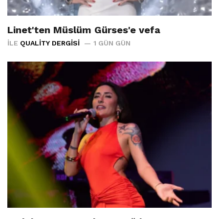
Linet'ten Müslüm Gürses'e vefa
İLE
QUALITY DERGISI
1 GÜN GÜN