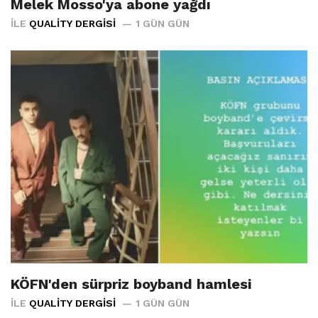
Melek Mosso'ya abone yağdı
İLE
QUALITY DERGISI
1 GÜN GÜN
KÖFN'den sürpriz boyband hamlesi
İLE
QUALITY DERGISI
1 GÜN GÜN