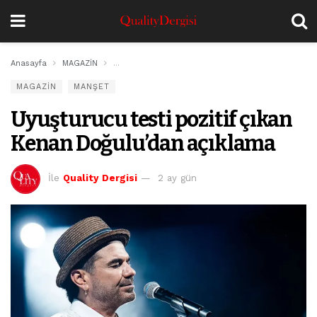
Anasayfa
MAGAZİN
Uyuşturucu testi pozitif çıkan Kenan Doğulu’dan a
MAGAZİN
MANŞET
Uyuşturucu testi pozitif çıkan
Kenan Doğulu’dan açıklama
İle
Quality Dergisi
2 ay gün