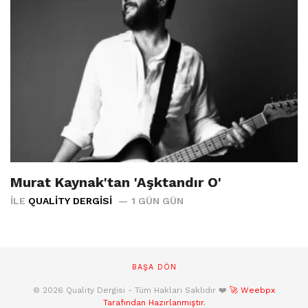
Murat Kaynak'tan 'Aşktandır O'
İLE
QUALITY DERGISI
1 GÜN GÜN
BAŞA DÖN
© 2026 Quality Dergisi - Tüm Hakları Saklıdır ❤️
🚀 Weebpx
Tarafından Hazırlanmıştır.