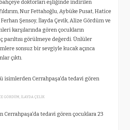
bahçeye doktorları eşliğinde indirilen
Yıldırım, Nur Fettahoğlu, Aybüke Pusat, Hatice
 Ferhan Şensoy, İlayda Çevik, Alize Gördüm ve
imleri karşılarında gören çocukların
nç parıltısı görülmeye değerdi. Ünlüler
imlere sonsuz bir sevgiyle kucak açınca
lar çıktı.
ZE GÖRDÜM, İLAYDA ÇELİK