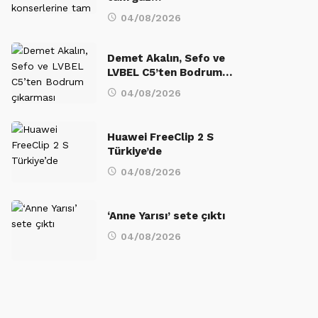
04/08/2026
Demet Akalın, Sefo ve
LVBEL C5’ten Bodrum…
04/08/2026
Huawei FreeClip 2 S
Türkiye’de
04/08/2026
‘Anne Yarısı’ sete çıktı
04/08/2026