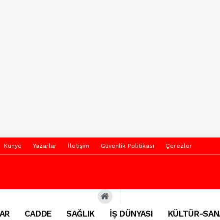
Künye
Yazarlar
İletişim
Güvenlik Politikası
Çerezler
AR
CADDE
SAĞLIK
İŞ DÜNYASI
KÜLTÜR-SAN