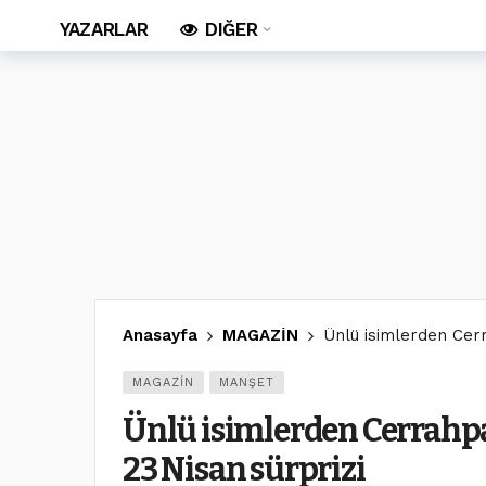
YAZARLAR
DIĞER
Anasayfa
MAGAZİN
Ünlü isimlerden Cer
MAGAZİN
MANŞET
Ünlü isimlerden Cerrahpa
23 Nisan sürprizi