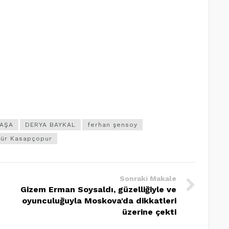
AŞA
DERYA BAYKAL
ferhan şensoy
zgür Kasapçopur
Sonraki Makale
Gizem Erman Soysaldı, güzelliğiyle ve
oyunculuğuyla Moskova'da dikkatleri
üzerine çekti