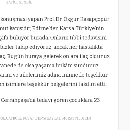
HATİCE ŞENDİL
 konuşması yapan Prof. Dr. Özgür Kasapçopur
ut kapısıdır, Edirne’den Kars’a Türkiye’nin
şifa buluyor burada. Onların tıbbi tedavisini
 bizler takip ediyoruz, ancak her hastalıkta
laç. Bugün buraya gelerek onlara ilaç oldunuz
stanede de olsa yaşama imkânı sundunuz.
larım ve ailelerimiz adına minnetle teşekkür
 isimlere teşekkür belgelerini takdim etti.
LU, AYBÜKE PUSAT, DERYA BAYKAL, MURAT YILDIRIM