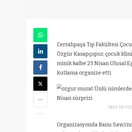
Cerrahpaşa Tıp Fakültesi Çocuk
Özgür Kasapçopur, çocuk klini
minik kalbe 23 Nisan Ulusal E
kutlama organize etti.
PROF. DR. Ö
Organizasyonda Banu Savcı’nın 