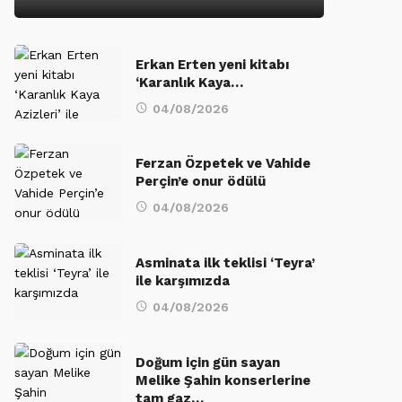
Erkan Erten yeni kitabı
‘Karanlık Kaya…
04/08/2026
Ferzan Özpetek ve Vahide
Perçin’e onur ödülü
04/08/2026
Asminata ilk teklisi ‘Teyra’
ile karşımızda
04/08/2026
Doğum için gün sayan
Melike Şahin konserlerine
tam gaz…