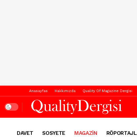
Anasayfas
Hakkımızda
Quality Of Magazine Dergisi
Dark mode
DAVET
SOSYETE
MAGAZİN
RÖPORTAJL