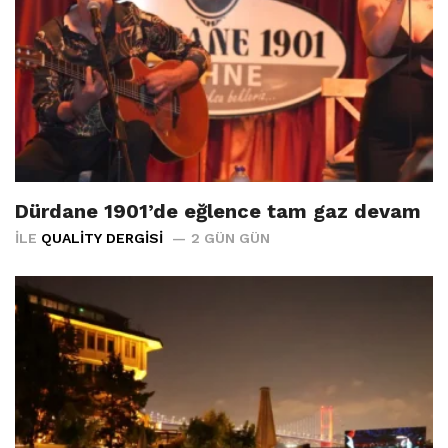
Dürdane 1901’de eğlence tam gaz devam
İLE
QUALITY DERGISI
2 GÜN GÜN