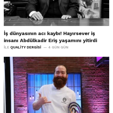
İş dünyasının acı kaybı! Hayırsever iş
insanı Abdülkadir Eriş yaşamını yitirdi
İLE
QUALITY DERGISI
4 GÜN GÜN