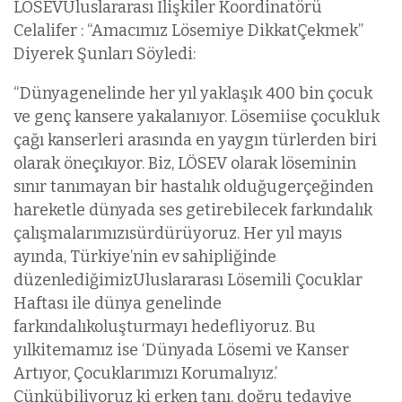
LÖSEVUluslararası İlişkiler Koordinatörü
Celalifer : “Amacımız Lösemiye DikkatÇekmek”
Diyerek Şunları Söyledi:
“Dünyagenelinde her yıl yaklaşık 400 bin çocuk
ve genç kansere yakalanıyor. Lösemiise çocukluk
çağı kanserleri arasında en yaygın türlerden biri
olarak öneçıkıyor. Biz, LÖSEV olarak löseminin
sınır tanımayan bir hastalık olduğugerçeğinden
hareketle dünyada ses getirebilecek farkındalık
çalışmalarımızısürdürüyoruz. Her yıl mayıs
ayında, Türkiye’nin ev sahipliğinde
düzenlediğimizUluslararası Lösemili Çocuklar
Haftası ile dünya genelinde
farkındalıkoluşturmayı hedefliyoruz. Bu
yılkitemamız ise ‘Dünyada Lösemi ve Kanser
Artıyor, Çocuklarımızı Korumalıyız.’
Çünkübiliyoruz ki erken tanı, doğru tedaviye