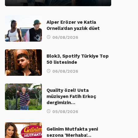
Alper Erözer ve Katia
Ornella’dan yazlık düet
06/08/2026
Blok3, Spotify Türkiye Top
50 listesinde
06/08/2026
Quality özel! Usta
müzisyen Fatih Erkoç
dergimizin…
05/08/2026
Gelinim Mutfakta yeni
sezona ‘Merhaba’…