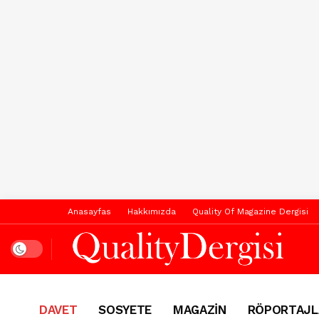
Anasayfas
Hakkımızda
Quality Of Magazine Dergisi
Dark mode
DAVET
SOSYETE
MAGAZİN
RÖPORTAJL