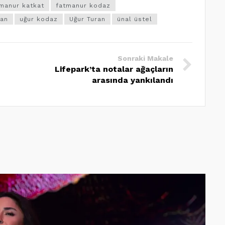
manur katkat
fatmanur kodaz
lan
uğur kodaz
Uğur Turan
ünal üstel
Sonraki Makale
Lifepark’ta notalar ağaçların
arasında yankılandı