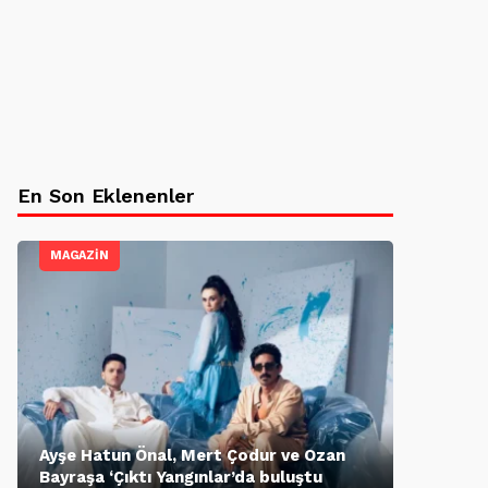
En Son Eklenenler
MAGAZİN
Ayşe Hatun Önal, Mert Çodur ve Ozan
Bayraşa ‘Çıktı Yangınlar’da buluştu