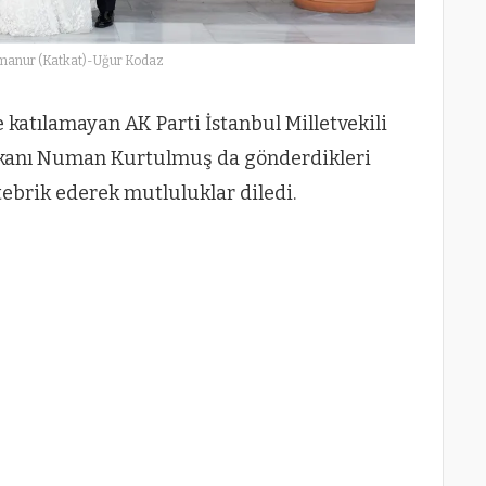
manur (Katkat)-Uğur Kodaz
katılamayan AK Parti İstanbul Milletvekili
kanı Numan Kurtulmuş da gönderdikleri
 tebrik ederek mutluluklar diledi.