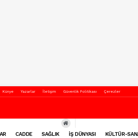
Künye
Yazarlar
İletişim
Güvenlik Politikası
Çerezler
AR
CADDE
SAĞLIK
İŞ DÜNYASI
KÜLTÜR-SAN