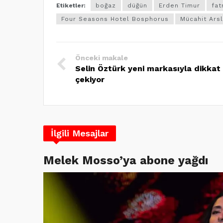
Etiketler:
boğaz
düğün
Erden Timur
fat
Four Seasons Hotel Bosphorus
Mücahit Ars
Önceki makale
Selin Öztürk yeni markasıyla dikkat
çekiyor
İlgili Mesajlar
Melek Mosso’ya abone yağdı