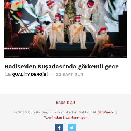
Hadise'den Kuşadası'nda görkemli gece
İLE
QUALITY DERGISI
22 SAAT GÜN
BAŞA DÖN
© 2026 Quality Dergisi - Tüm Hakları Saklıdır ❤️
🚀 Weebpx
Tarafından Hazırlanmıştır.