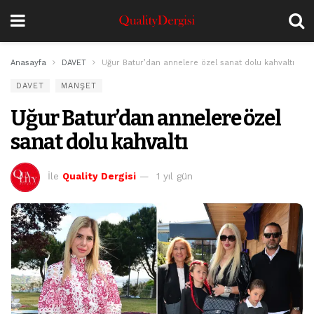
Anasayfa
DAVET
Uğur Batur’dan annelere özel sanat dolu kahvaltı
DAVET
MANŞET
Uğur Batur’dan annelere özel
sanat dolu kahvaltı
İle
Quality Dergisi
1 yıl gün