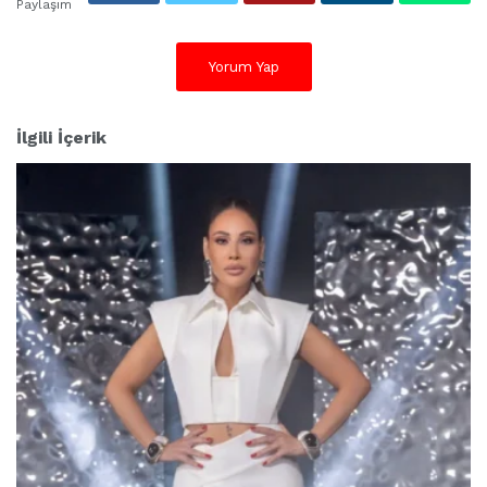
:
Paylaşım
Yorum Yap
İlgili İçerik