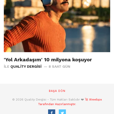
'Yol Arkadaşım' 10 milyona koşuyor
İLE
QUALITY DERGISI
8 SAAT GÜN
BAŞA DÖN
© 2026 Quality Dergisi - Tüm Hakları Saklıdır ❤️
🚀 Weebpx
Tarafından Hazırlanmıştır.