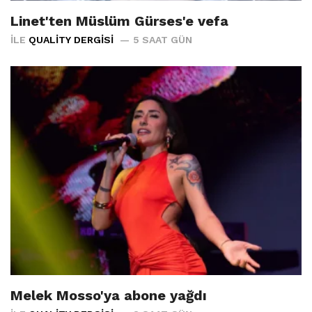
Linet'ten Müslüm Gürses'e vefa
İLE
QUALITY DERGISI
5 SAAT GÜN
Melek Mosso'ya abone yağdı