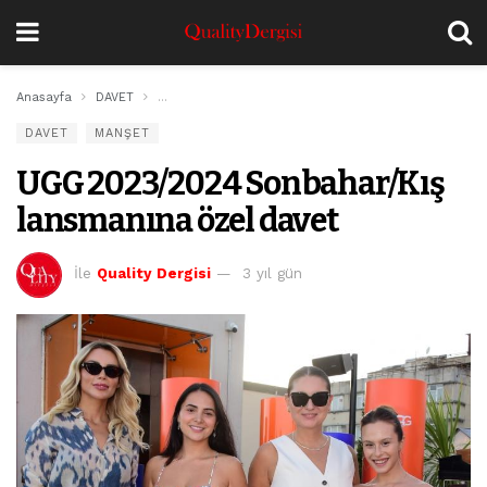
Anasayfa
DAVET
UGG 2023/2024 Sonbahar/Kış lansmanına özel dave
DAVET
MANŞET
UGG 2023/2024 Sonbahar/Kış
lansmanına özel davet
İle
Quality Dergisi
3 yıl gün