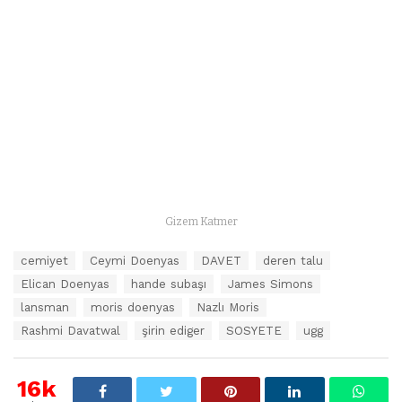
Gizem Katmer
E
cemiyet
Ceymi Doenyas
DAVET
deren talu
t
Elican Doenyas
hande subaşı
James Simons
i
k
lansman
moris doenyas
Nazlı Moris
e
Rashmi Davatwal
şirin ediger
SOSYETE
ugg
t
l
e
16k
r