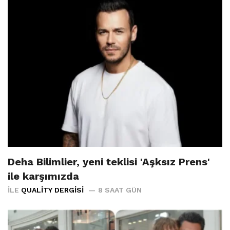
Deha Bilimlier, yeni teklisi 'Aşksız Prens'
ile karşımızda
İLE
QUALITY DERGISI
8 SAAT GÜN