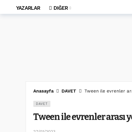
YAZARLAR
DIĞER
Anasayfa
DAVET
Tween ile evrenler ara
DAVET
Tween ile evrenler arası 
27/01/2023