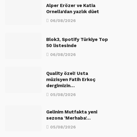
Alper Erözer ve Katia
Ornella’dan yazlık düet
06/08/2026
Blok3, Spotify Türkiye Top
50 listesinde
06/08/2026
Quality özel! Usta
müzisyen Fatih Erkoç
dergimizin…
05/08/2026
Gelinim Mutfakta yeni
sezona ‘Merhaba’…
05/08/2026