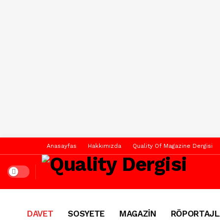
Anasayfas
Hakkımızda
Quality Of Magazine Dergisi
Dark mode
DAVET
SOSYETE
MAGAZİN
RÖPORTAJL