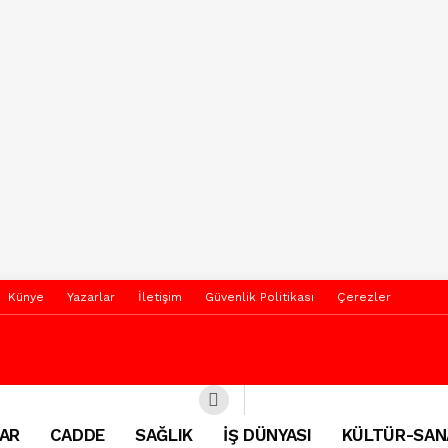
Künye
Yazarlar
İletişim
Güvenlik Politikası
Çerezler
AR
CADDE
SAĞLIK
İŞ DÜNYASI
KÜLTÜR-SAN