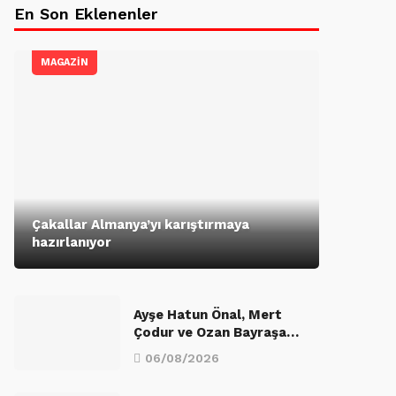
En Son Eklenenler
MAGAZİN
Çakallar Almanya’yı karıştırmaya
hazırlanıyor
Ayşe Hatun Önal, Mert
Çodur ve Ozan Bayraşa…
06/08/2026