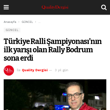
Anasayfa
GÜNCEL
Türkiye Ralli Şampiyonası’nın ilk yarışı olan Rally 
GÜNCEL
Türkiye Ralli Şampiyonası’nın
ilk yarışı olan Rally Bodrum
sona erdi
İle
Quality Dergisi
3 yıl gün