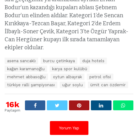
Bodur’un kazandığı kupaları ablası Şebnem
Bodur’un elinden aldılar. Kategori 1’de Sencan
Kırıkkaya-Tezcan Başar, Kategori 2’de Erdem
İlbaylı-Soner Çevik, Kategori 3’te Özgür Yaprak-
Can Hergüner kupayı ilk sırada tamamlayan
ekipler oldular.
E
asena sancaklı
burcu çetinkaya
duja hotels
t
kağan karamanoğlu
karya spor kulübü
i
k
mehmet abbasoğlu
oytun albayrak
petrol ofisi
e
türkiye ralli şampiyonası
uğur soylu
ümit can özdemir
t
l
e
16k
r
:
Paylaşım
Yorum Yap