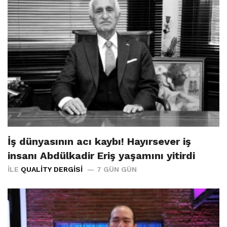
İş dünyasının acı kaybı! Hayırsever iş
insanı Abdülkadir Eriş yaşamını yitirdi
İLE
QUALITY DERGISI
7 GÜN GÜN