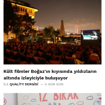
Kült filmler Boğaz'ın kıyısında yıldızların
altında izleyiciyle buluşuyor
İLE
QUALITY DERGISI
5 GÜN GÜN