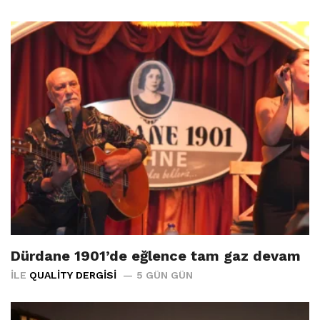
Dürdane 1901’de eğlence tam gaz devam
İLE
QUALITY DERGISI
5 GÜN GÜN