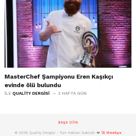
MasterChef Şampiyonu Eren Kaşıkçı
evinde ölü bulundu
İLE
QUALITY DERGISI
2 HAFTA GÜN
BAŞA DÖN
© 2026 Quality Dergisi - Tüm Hakları Saklıdır ❤️
🚀 Weebpx