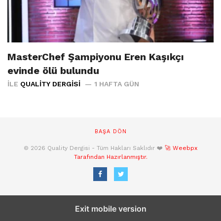
MasterChef Şampiyonu Eren Kaşıkçı
evinde ölü bulundu
İLE
QUALITY DERGISI
1 HAFTA GÜN
BAŞA DÖN
© 2026 Quality Dergisi - Tüm Hakları Saklıdır ❤️
🚀 Weebpx
Tarafından Hazırlanmıştır.
Exit mobile version