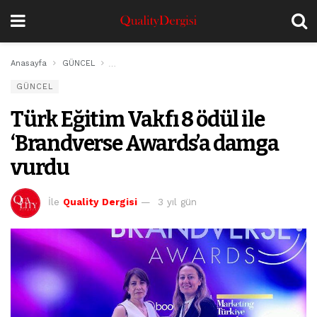
Anasayfa
GÜNCEL
Türk Eğitim Vakfı 8 ödül ile ‘Brandverse Awards’a 
GÜNCEL
Türk Eğitim Vakfı 8 ödül ile
‘Brandverse Awards’a damga
vurdu
İle
Quality Dergisi
3 yıl gün