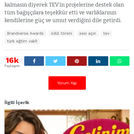
kalmasın diyerek TEV’in projelerine destek olan
tüm bağışçılara teşekkür etti ve varlıklarının
kendilerine güç ve umut verdiğini dile getirdi.
E
Brandverse Awards
ödül töreni
sesi açın
tev
t
türk eğtim vakfı
i
k
e
16k
t
l
Paylaşım
e
r
:
Yorum Yap
İlgili İçerik