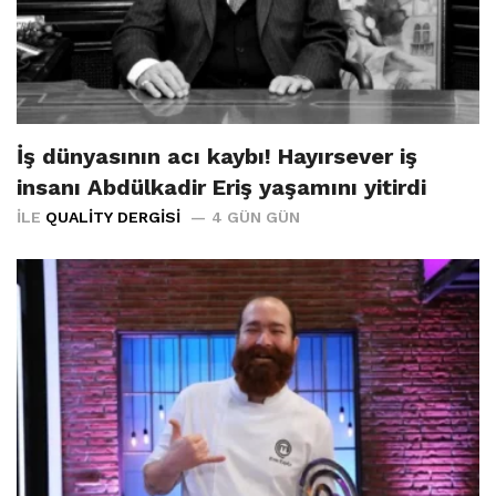
İş dünyasının acı kaybı! Hayırsever iş
insanı Abdülkadir Eriş yaşamını yitirdi
İLE
QUALITY DERGISI
4 GÜN GÜN