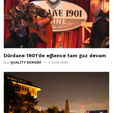
Dürdane 1901’de eğlence tam gaz devam
İLE
QUALITY DERGISI
2 GÜN GÜN