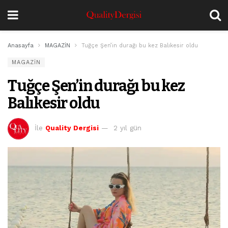
Anasayfa
MAGAZİN
Tuğçe Şen’in durağı bu kez Balıkesir oldu
MAGAZİN
Tuğçe Şen’in durağı bu kez
Balıkesir oldu
İle
Quality Dergisi
2 yıl gün