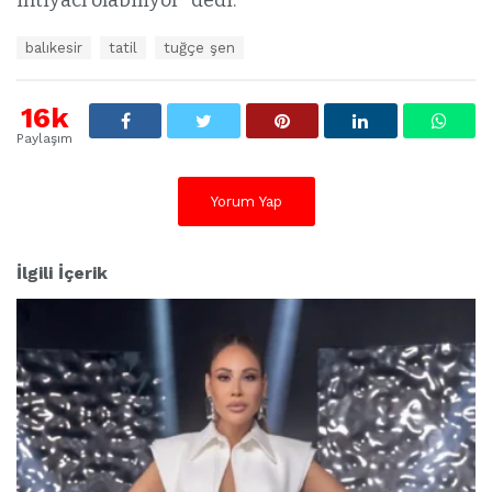
E
balıkesir
tatil
tuğçe şen
t
i
k
16k
e
Paylaşım
t
l
e
Yorum Yap
r
:
İlgili İçerik