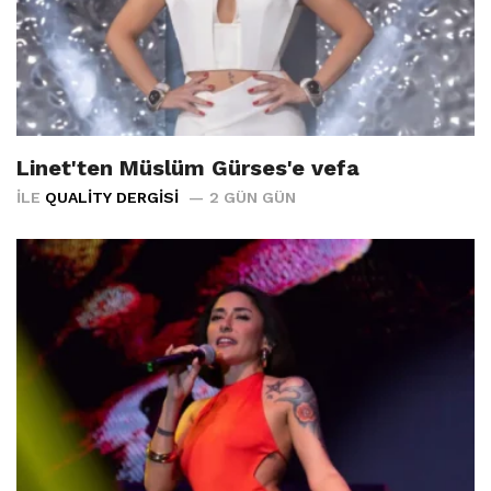
Linet'ten Müslüm Gürses'e vefa
İLE
QUALITY DERGISI
2 GÜN GÜN