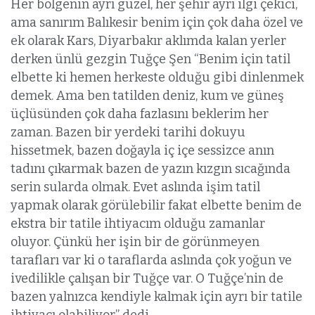
Her bölgenin ayrı güzel, her şehir ayrı ilgi çekici,
ama sanırım Balıkesir benim için çok daha özel ve
ek olarak Kars, Diyarbakır aklımda kalan yerler
derken ünlü gezgin Tuğçe Şen “Benim için tatil
elbette ki hemen herkeste olduğu gibi dinlenmek
demek. Ama ben tatilden deniz, kum ve güneş
üçlüsünden çok daha fazlasını beklerim her
zaman. Bazen bir yerdeki tarihi dokuyu
hissetmek, bazen doğayla iç içe sessizce anın
tadını çıkarmak bazen de yazın kızgın sıcağında
serin sularda olmak. Evet aslında işim tatil
yapmak olarak görülebilir fakat elbette benim de
ekstra bir tatile ihtiyacım olduğu zamanlar
oluyor. Çünkü her işin bir de görünmeyen
tarafları var ki o taraflarda aslında çok yoğun ve
ivedilikle çalışan bir Tuğçe var. O Tuğçe’nin de
bazen yalnızca kendiyle kalmak için ayrı bir tatile
ihtiyacı olabiliyor” dedi.