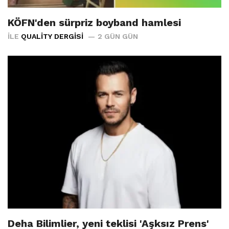
KÖFN'den sürpriz boyband hamlesi
İLE
QUALITY DERGISI
2 GÜN GÜN
Deha Bilimlier, yeni teklisi 'Aşksız Prens'