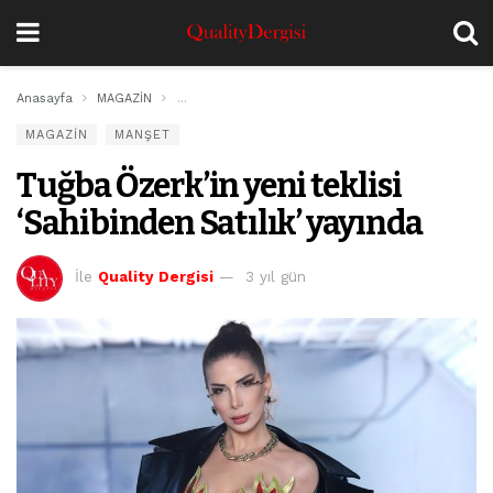
Anasayfa
MAGAZİN
Tuğba Özerk’in yeni teklisi ‘Sahibinden Satılık’ yayı
MAGAZİN
MANŞET
Tuğba Özerk’in yeni teklisi
‘Sahibinden Satılık’ yayında
İle
Quality Dergisi
3 yıl gün