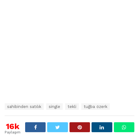
E
sahibinden satılık
single
tekli
tuğba özerk
t
i
k
16k
e
Paylaşım
t