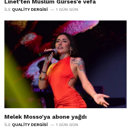
Linet'ten Müslüm Gürses'e vefa
İLE
QUALITY DERGISI
1 GÜN GÜN
Melek Mosso'ya abone yağdı
İLE
QUALITY DERGISI
1 GÜN GÜN