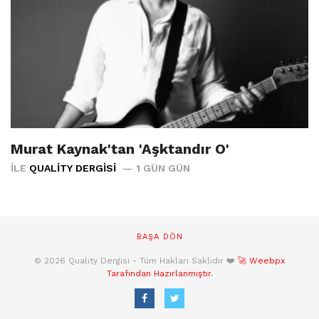
Murat Kaynak'tan 'Aşktandır O'
İLE
QUALITY DERGISI
1 GÜN GÜN
BAŞA DÖN
© 2026 Quality Dergisi - Tüm Hakları Saklıdır ❤️
🚀 Weebpx
Tarafından Hazırlanmıştır.