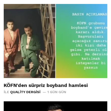
KÖFN'den sürpriz boyband hamlesi
İLE
QUALITY DERGISI
1 GÜN GÜN