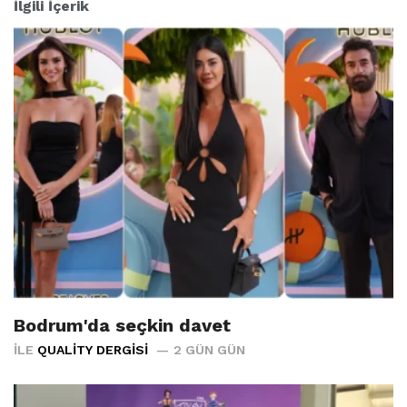
İlgili İçerik
Bodrum'da seçkin davet
İLE
QUALITY DERGISI
2 GÜN GÜN