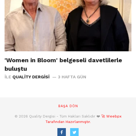
'Women in Bloom' belgeseli davetlilerle
buluştu
İLE
QUALITY DERGISI
3 HAFTA GÜN
BAŞA DÖN
© 2026 Quality Dergisi - Tüm Hakları Saklıdır ❤️
🚀 Weebpx
Tarafından Hazırlanmıştır.