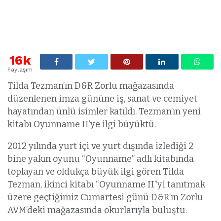
16k
Paylaşım
Tilda Tezman’ın D&R Zorlu mağazasında
düzenlenen imza gününe iş, sanat ve cemiyet
hayatından ünlü isimler katıldı. Tezman’ın yeni
kitabı Oyunname II’ye ilgi büyüktü.
2012 yılında yurt içi ve yurt dışında izlediği 2
bine yakın oyunu “Oyunname” adlı kitabında
toplayan ve oldukça büyük ilgi gören Tilda
Tezman, ikinci kitabı “Oyunname II”yi tanıtmak
üzere geçtiğimiz Cumartesi günü D&R’ın Zorlu
AVM’deki mağazasında okurlarıyla buluştu.