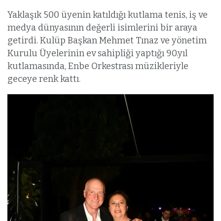
Yaklaşık 500 üyenin katıldığı kutlama tenis, iş ve
medya dünyasının değerli isimlerini bir araya
getirdi. Kulüp Başkan Mehmet Tınaz ve yönetim
Kurulu Üyelerinin ev sahipliği yaptığı 90.yıl
kutlamasında, Enbe Orkestrası müzikleriyle
geceye renk kattı.