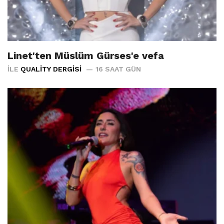
Linet'ten Müslüm Gürses'e vefa
İLE
QUALITY DERGISI
16 SAAT GÜN