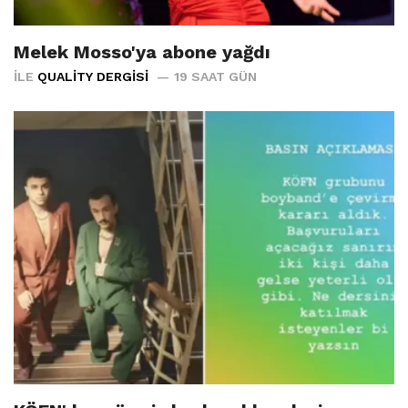
Melek Mosso'ya abone yağdı
İLE
QUALITY DERGISI
19 SAAT GÜN