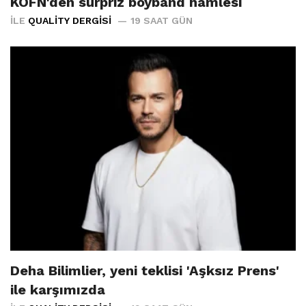
KÖFN'den sürpriz boyband hamlesi
İLE
QUALITY DERGISI
19 SAAT GÜN
Deha Bilimlier, yeni teklisi 'Aşksız Prens'
ile karşımızda