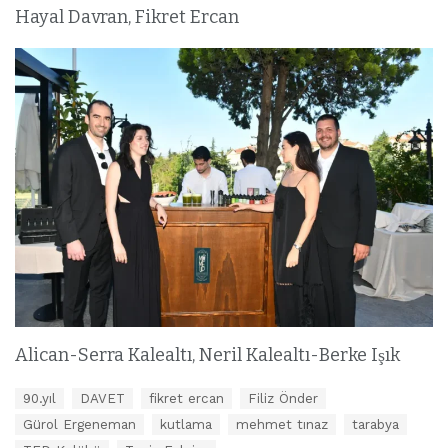
Hayal Davran, Fikret Ercan
Alican-Serra Kalealtı, Neril Kalealtı-Berke Işık
E
90.yıl
DAVET
fikret ercan
Filiz Önder
t
Gürol Ergeneman
kutlama
mehmet tınaz
tarabya
i