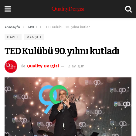
Anasayfa
DAVET
TED Kulübü 90. yılını kutladı
DAVET
MANŞET
TED Kulübü 90. yılını kutladı
İle
Quality Dergisi
2 ay gün