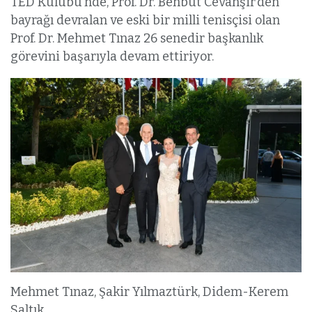
TED Kulübü’nde, Prof. Dr. Behbut Cevanşir’den
bayrağı devralan ve eski bir milli tenisçisi olan
Prof. Dr. Mehmet Tınaz 26 senedir başkanlık
görevini başarıyla devam ettiriyor.
Mehmet Tınaz, Şakir Yılmaztürk, Didem-Kerem
Saltık