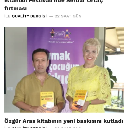
İstanbul Festivali’nde Serdar Ortaç
fırtınası
İLE
QUALITY DERGISI
22 SAAT GÜN
Özgür Aras kitabının yeni baskısını kutladı