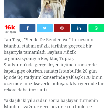
16k
Paylaşım
Tan Taşçı, “Sende De Benden Var” turnesinin
İstanbul etabını müzik tarihine geçecek bir
başarıyla tamamladı. Bayhan Müzik
organizasyonuyla Beşiktaş Tüpraş
Stadyumu’nda gerçekleşen üçüncü konser de
kapalı gişe olurken, sanatçı İstanbul’da 20 gün
içinde üç stadyum konserinde yaklaşık 120 binin
üzerinde müzikseverle buluşarak kariyerinde bir
rekora daha imza attı.
Yaklaşık iki yıl aradan sonra başlayan turnenin
İstanbul ayağı, üç gece boyunca on binlerce