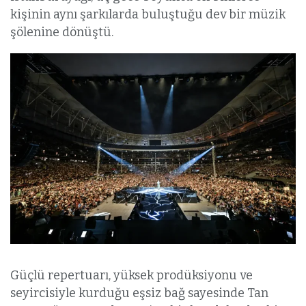
kişinin aynı şarkılarda buluştuğu dev bir müzik
şölenine dönüştü.
Güçlü repertuarı, yüksek prodüksiyonu ve
seyircisiyle kurduğu eşsiz bağ sayesinde Tan