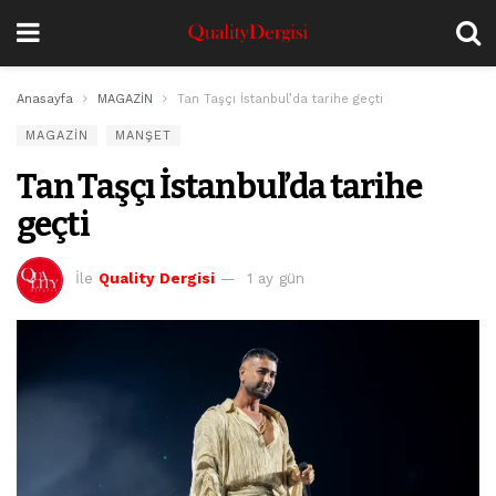
Anasayfa
MAGAZİN
Tan Taşçı İstanbul’da tarihe geçti
MAGAZİN
MANŞET
Tan Taşçı İstanbul’da tarihe
geçti
İle
Quality Dergisi
1 ay gün