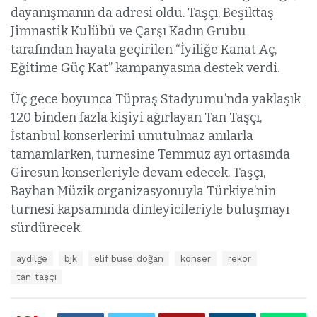
dayanışmanın da adresi oldu. Taşçı, Beşiktaş
Jimnastik Kulübü ve Çarşı Kadın Grubu
tarafından hayata geçirilen “İyiliğe Kanat Aç,
Eğitime Güç Kat” kampanyasına destek verdi.
Üç gece boyunca Tüpraş Stadyumu’nda yaklaşık
120 binden fazla kişiyi ağırlayan Tan Taşçı,
İstanbul konserlerini unutulmaz anılarla
tamamlarken, turnesine Temmuz ayı ortasında
Giresun konserleriyle devam edecek. Taşçı,
Bayhan Müzik organizasyonuyla Türkiye’nin
turnesi kapsamında dinleyicileriyle buluşmayı
sürdürecek.
E
aydilge
bjk
elif buse doğan
konser
rekor
t
tan taşçı
i
k
e