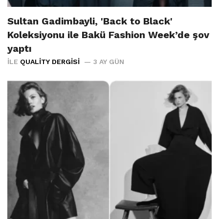
Sultan Gadimbayli, 'Back to Black'
Koleksiyonu ile Bakü Fashion Week’de şov
yaptı
İLE
QUALITY DERGISI
3 AY GÜN