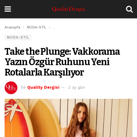
Anasayfa
MODA-STİL
Take the Plunge: Vakkorama Yazın Özgür Ruhunu Y
MODA-STİL
Take the Plunge: Vakkorama
Yazın Özgür Ruhunu Yeni
Rotalarla Karşılıyor
İle
Quality Dergisi
2 ay gün